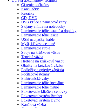
Úprava dokumentov, technika
Čistenie počítačov
Kalkulačky
Rezačky
CD, DVD
USB kľúče a pamäťové karty
Stojany a filtre na notebooky
Laminovacie fólie ostatné a doplnky
Laminovacie fólie lesklé
USB nabíjačky, káble
Myši, klávesnice a iné
Laminovacie stroje
Stroje na krúžkovú väzbu
Tepelná väzba
Hrebene na krúžkovú väzbu
Obálky na krúžkovú väzbu
Podložky a opierky zápästia
Počítačové stojany
Elektronické váhy
Laminovacie fólie špeciálne
Laminovacie fólie matné
Etiketovacie kliešte a cenovky
Etiketovací systém Brother
Etiketovací systém Dymo
Kanálová väzba