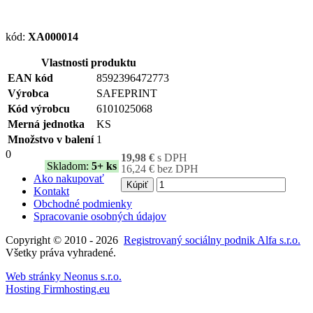
kód:
XA000014
Vlastnosti produktu
EAN kód
8592396472773
Výrobca
SAFEPRINT
Kód výrobcu
6101025068
Merná jednotka
KS
Množstvo v balení
1
0
19,98 €
s DPH
Skladom:
5+ ks
16,24 € bez DPH
Ako nakupovať
Kúpiť
Kontakt
Obchodné podmienky
Spracovanie osobných údajov
Copyright © 2010 - 2026
Registrovaný sociálny podnik Alfa s.r.o.
Všetky práva vyhradené.
Web stránky Neonus s.r.o.
Hosting Firmhosting.eu