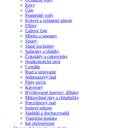
Kávy
Čaje
Pramenité vody
Kolové a ochutené nápoje
Džúsy
Ľadové čaje
Mlieka a smotany
Sirupy
Slané pochutiny
Sušienky a oblátky
Čokolády a cukrovinky
Nealkoholické pivá
Cereálie
Riad a stolovanie
Jednorazový riad
Párty servis
Kávovary
Rýchlovarné kanvice, džbány
Mikrovlnné rúry a chladničky
Porcelánový riad
Iontové nápoje
Sladidlá a dochucovadlá
Vianočná ponuka
Iné občerstvenie