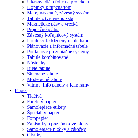
Ukazovadlá a fólie na projekciu
Doplnky k flipchartom
Mapy nástenné, závesný systém
Tabule z tvrdeného skla
Magnetické pásy a vrecká
Projekčné plátna
Závesný koľajnicový systém
Doplnky k skleneným tabuliam
Plánovacie a informačné tabule
Podlahové prezentačné systémy
Tabule kombinované
Nástenky
Biele tabule
Sklenené tabule
Moderačné tabule
Vitríny, Info panely a Klip rámy
Papier
Tlačivá
Farebný papier
Samolepiace etikety
Špeciálny papier
Fotopapier
Zápisníky a poznámkové bloky
Samolepiace bločky a záložky
Obálky