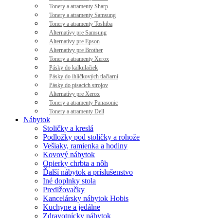
Tonery a atramenty Sharp
Tonery a atramenty Samsung
Tonery a atramenty Toshiba
Alternatívy pre Samsung
Alternatívy pre Epson
Alternatívy pre Brother
Tonery a atramenty Xerox
Pásky do kalkulačiek
Pásky do ihličkových tlačiarní
Pásky do písacích strojov
Alternatívy pre Xerox
Tonery a atramenty Panasonic
Tonery a atramenty Dell
Nábytok
Stoličky a kreslá
Podložky pod stoličky a rohože
Vešiaky, ramienka a hodiny
Kovový nábytok
Opierky chrbta a nôh
Ďalší nábytok a príslušenstvo
Iné doplnky stola
Predlžovačky
Kancelársky nábytok Hobis
Kuchyne a jedálne
Zdravotnícky nábytok