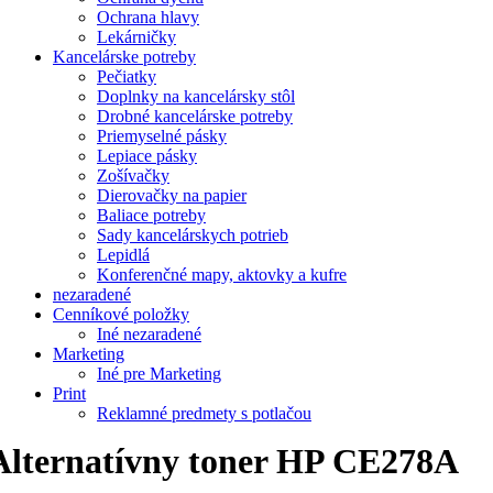
Ochrana hlavy
Lekárničky
Kancelárske potreby
Pečiatky
Doplnky na kancelársky stôl
Drobné kancelárske potreby
Priemyselné pásky
Lepiace pásky
Zošívačky
Dierovačky na papier
Baliace potreby
Sady kancelárskych potrieb
Lepidlá
Konferenčné mapy, aktovky a kufre
nezaradené
Cenníkové položky
Iné nezaradené
Marketing
Iné pre Marketing
Print
Reklamné predmety s potlačou
Alternatívny toner HP CE278A