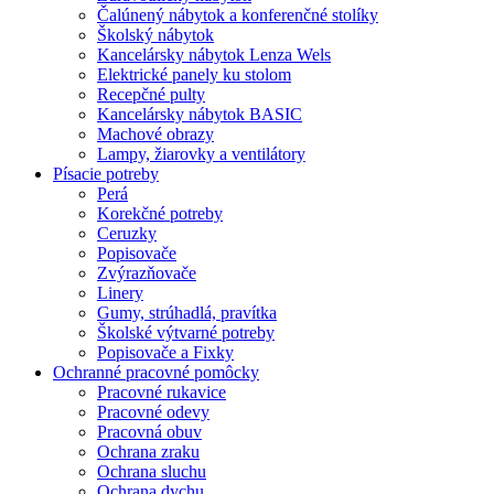
Čalúnený nábytok a konferenčné stolíky
Školský nábytok
Kancelársky nábytok Lenza Wels
Elektrické panely ku stolom
Recepčné pulty
Kancelársky nábytok BASIC
Machové obrazy
Lampy, žiarovky a ventilátory
Písacie potreby
Perá
Korekčné potreby
Ceruzky
Popisovače
Zvýrazňovače
Linery
Gumy, strúhadlá, pravítka
Školské výtvarné potreby
Popisovače a Fixky
Ochranné pracovné pomôcky
Pracovné rukavice
Pracovné odevy
Pracovná obuv
Ochrana zraku
Ochrana sluchu
Ochrana dychu