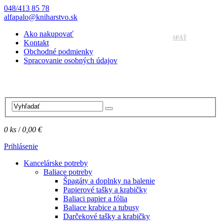
048/413 85 78
alfapalo@kniharstvo.sk
Ako nakupovať
SPÄŤ
Kontakt
Obchodné podmienky
Spracovanie osobných údajov
0
ks
/
0,00 €
Prihlásenie
Kancelárske potreby
Baliace potreby
Špagáty a doplnky na balenie
Papierové tašky a krabičky
Baliaci papier a fólia
Baliace krabice a tubusy
Darčekové tašky a krabičky