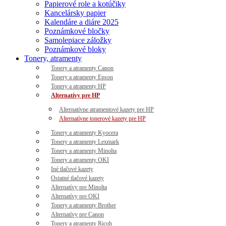
Papierové role a kotúčiky
Kancelársky papier
Kalendáre a diáre 2025
Poznámkové bločky
Samolepiace záložky
Poznámkové bloky
Tonery, atramenty
Tonery a atramenty Canon
Tonery a atramenty Epson
Tonery a atramenty HP
Alternatívy pre HP
Alternatívne atramentové kazety pre HP
Alternatívne tonerové kazety pre HP
Tonery a atramenty Kyocera
Tonery a atramenty Lexmark
Tonery a atramenty Minolta
Tonery a atramenty OKI
Iné tlačové kazety
Ostatné tlačové kazety
Alternatívy pre Minolta
Alternatívy pre OKI
Tonery a atramenty Brother
Alternatívy pre Canon
Tonery a atramenty Ricoh