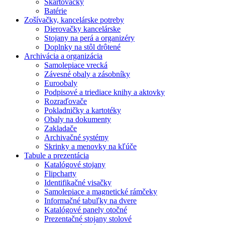
Skartovačky
Batérie
Zošívačky, kancelárske potreby
Dierovačky kancelárske
Stojany na perá a organizéry
Doplnky na stôl drôtené
Archivácia a organizácia
Samolepiace vrecká
Závesné obaly a zásobníky
Euroobaly
Podpisové a triediace knihy a aktovky
Rozraďovače
Pokladničky a kartotéky
Obaly na dokumenty
Zakladače
Archivačné systémy
Skrinky a menovky na kľúče
Tabule a prezentácia
Katalógové stojany
Flipcharty
Identifikačné visačky
Samolepiace a magnetické rámčeky
Informačné tabuľky na dvere
Katalógové panely otočné
Prezentačné stojany stolové