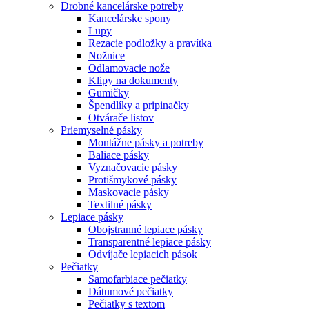
Drobné kancelárske potreby
Kancelárske spony
Lupy
Rezacie podložky a pravítka
Nožnice
Odlamovacie nože
Klipy na dokumenty
Gumičky
Špendlíky a pripinačky
Otvárače listov
Priemyselné pásky
Montážne pásky a potreby
Baliace pásky
Vyznačovacie pásky
Protišmykové pásky
Maskovacie pásky
Textilné pásky
Lepiace pásky
Obojstranné lepiace pásky
Transparentné lepiace pásky
Odvíjače lepiacich pások
Pečiatky
Samofarbiace pečiatky
Dátumové pečiatky
Pečiatky s textom