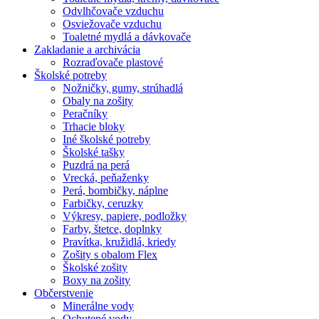
Odvlhčovače vzduchu
Osviežovače vzduchu
Toaletné mydlá a dávkovače
Zakladanie a archivácia
Rozraďovače plastové
Školské potreby
Nožničky, gumy, strúhadlá
Obaly na zošity
Peračníky
Trhacie bloky
Iné školské potreby
Školské tašky
Puzdrá na perá
Vrecká, peňaženky
Perá, bombičky, náplne
Farbičky, ceruzky
Výkresy, papiere, podložky
Farby, štetce, doplnky
Pravítka, kružidlá, kriedy
Zošity s obalom Flex
Školské zošity
Boxy na zošity
Občerstvenie
Minerálne vody
Ochutené vody