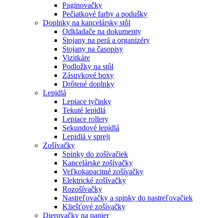
Paginovačky
Pečiatkové farby a podušky
Doplnky na kancelársky stôl
Odkladače na dokumenty
Stojany na perá a organizéry
Stojany na časopisy
Vizitkáre
Podložky na stôl
Zásuvkové boxy
Drôtené doplnky
Lepidlá
Lepiace tyčinky
Tekuté lepidlá
Lepiace rollery
Sekundové lepidlá
Lepidlá v spreji
Zošívačky
Spinky do zošívačiek
Kancelárske zošívačky
Veľkokapacitné zošívačky
Elektrické zošívačky
Rozošívačky
Nastreľovačky a spinky do nastreľovačiek
Kliešťové zošívačky
Dierovačky na papier