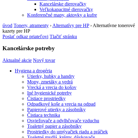
Kancelárske dierovačky
Veľkokapacitné dierovačky
Konferenčné mapy, aktovky a kufre
úvod
Tonery, atramenty
›
Alternatívy pre HP
›
Alternatívne tonerové
kazety pre HP
Poslať odkaz priateľovi
Tlačiť stránku
Kancelárske potreby
Aktualné akcie
Nový tovar
Hygiena a drogéria
Utierky, hubky a handry
Mopy, zmetáky a vedrá
Vrecká a vrecia do košov
Iné hygienické potreby
Čistiace prostriedky
Odpadkové koše a vrecia na odpad
Papierové utierky a zásobníky
Čistiaca technika
Osviežovače a odvlhčovače vzduchu
Toaletný papier a zásobníky
Prostriedky do umývačiek riadu a práčiek
Toaletné mydlá, krémy, dávkovače