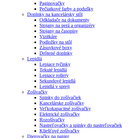
Paginovačky
Pečiatkové farby a podušky
Doplnky na kancelársky stôl
Odkladače na dokumenty
Stojany na perá a organizéry
Stojany na časopisy
Vizitkáre
Podložky na stôl
Zásuvkové boxy
Drôtené doplnky
Lepidlá
Lepiace tyčinky
Tekuté lepidlá
Lepiace rollery
Sekundové lepidlá
Lepidlá v spreji
Zošívačky
Spinky do zošívačiek
Kancelárske zošívačky
Veľkokapacitné zošívačky
Elektrické zošívačky
Rozošívačky
Nastreľovačky a spinky do nastreľovačiek
Kliešťové zošívačky
Dierovačky na papier