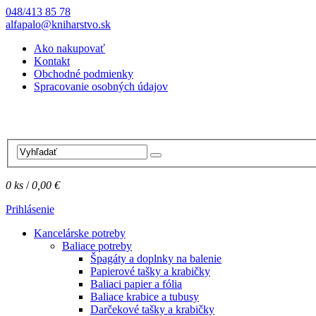
048/413 85 78
alfapalo@kniharstvo.sk
Ako nakupovať
Kontakt
Obchodné podmienky
Spracovanie osobných údajov
0
ks
/
0,00 €
Prihlásenie
Kancelárske potreby
Baliace potreby
Špagáty a doplnky na balenie
Papierové tašky a krabičky
Baliaci papier a fólia
Baliace krabice a tubusy
Darčekové tašky a krabičky