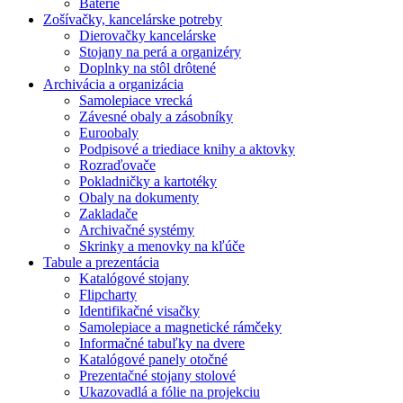
Batérie
Zošívačky, kancelárske potreby
Dierovačky kancelárske
Stojany na perá a organizéry
Doplnky na stôl drôtené
Archivácia a organizácia
Samolepiace vrecká
Závesné obaly a zásobníky
Euroobaly
Podpisové a triediace knihy a aktovky
Rozraďovače
Pokladničky a kartotéky
Obaly na dokumenty
Zakladače
Archivačné systémy
Skrinky a menovky na kľúče
Tabule a prezentácia
Katalógové stojany
Flipcharty
Identifikačné visačky
Samolepiace a magnetické rámčeky
Informačné tabuľky na dvere
Katalógové panely otočné
Prezentačné stojany stolové
Ukazovadlá a fólie na projekciu