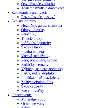
Osviežovače vzduchu
Toaletné mydlá a dávkovače
Zakladanie a archivácia
Rozraďovače plastové
Školské potreby
Nožničky, gumy, strúhadlá
Obaly na zošity
Peračníky
Trhacie bloky
Iné školské potreby
Školské tašky
Puzdrá na perá
Vrecká, peňaženky
Perá, bombičky, náplne
Farbičky, ceruzky
Výkresy, papiere, podložky
Farby, štetce, doplnky
Pravítka, kružidlá, kriedy
Zošity s obalom Flex
Školské zošity
Boxy na zošity
Občerstvenie
Minerálne vody
Ochutené vody
Kávy