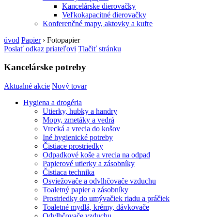
Kancelárske dierovačky
Veľkokapacitné dierovačky
Konferenčné mapy, aktovky a kufre
úvod
Papier
›
Fotopapier
Poslať odkaz priateľovi
Tlačiť stránku
Kancelárske potreby
Aktualné akcie
Nový tovar
Hygiena a drogéria
Utierky, hubky a handry
Mopy, zmetáky a vedrá
Vrecká a vrecia do košov
Iné hygienické potreby
Čistiace prostriedky
Odpadkové koše a vrecia na odpad
Papierové utierky a zásobníky
Čistiaca technika
Osviežovače a odvlhčovače vzduchu
Toaletný papier a zásobníky
Prostriedky do umývačiek riadu a práčiek
Toaletné mydlá, krémy, dávkovače
Odvlhčovače vzduchu