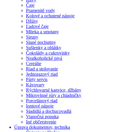
Čaje
Pramenité vody
Kolové a ochutené nápoje
Džúsy
Ľadové čaje
Mlieka a smotany
Sirupy
Slané pochutiny
Sušienky a oblátky
Čokolády a cukrovinky
Nealkoholické pivá
Cereálie
Riad a stolovanie
Jednorazový riad
Párty servis
Kávovary
Rýchlovarné kanvice, džbány
Mikrovlnné rúry a chladničky
Porcelánový riad
Iontové nápoje
Sladidlá a dochucovadlá
Vianočná ponuka
Iné občerstvenie
Úprava dokumentov, technika