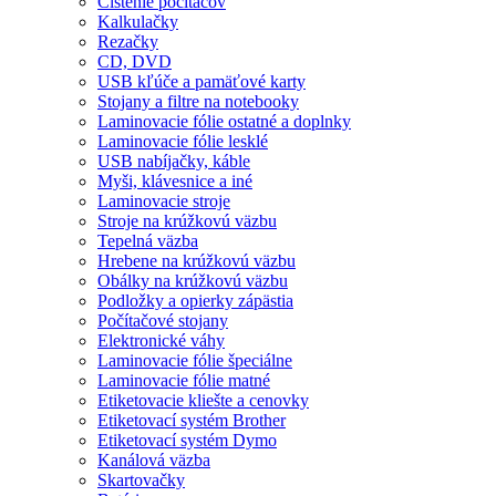
Čistenie počítačov
Kalkulačky
Rezačky
CD, DVD
USB kľúče a pamäťové karty
Stojany a filtre na notebooky
Laminovacie fólie ostatné a doplnky
Laminovacie fólie lesklé
USB nabíjačky, káble
Myši, klávesnice a iné
Laminovacie stroje
Stroje na krúžkovú väzbu
Tepelná väzba
Hrebene na krúžkovú väzbu
Obálky na krúžkovú väzbu
Podložky a opierky zápästia
Počítačové stojany
Elektronické váhy
Laminovacie fólie špeciálne
Laminovacie fólie matné
Etiketovacie kliešte a cenovky
Etiketovací systém Brother
Etiketovací systém Dymo
Kanálová väzba
Skartovačky