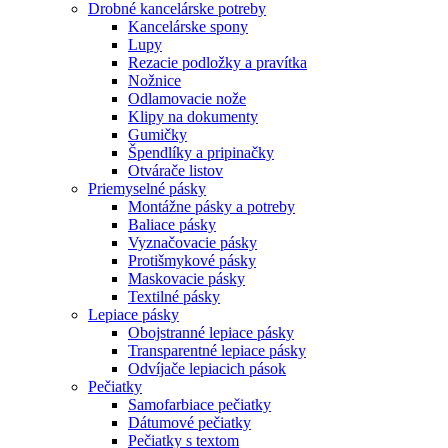
Drobné kancelárske potreby
Kancelárske spony
Lupy
Rezacie podložky a pravítka
Nožnice
Odlamovacie nože
Klipy na dokumenty
Gumičky
Špendlíky a pripinačky
Otvárače listov
Priemyselné pásky
Montážne pásky a potreby
Baliace pásky
Vyznačovacie pásky
Protišmykové pásky
Maskovacie pásky
Textilné pásky
Lepiace pásky
Obojstranné lepiace pásky
Transparentné lepiace pásky
Odvíjače lepiacich pások
Pečiatky
Samofarbiace pečiatky
Dátumové pečiatky
Pečiatky s textom