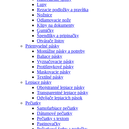
Lupy
Rezacie podložky a pravítka
Nožnice
Odlamovacie nože
Klipy na dokumenty
Gumičky
Špendlíky a pripinačky
Otvárače listov
Priemyselné pásky
Montážne pásky a potreby
Baliace pásky
Vyznačovacie pásky
Protišmykové pásky
Maskovacie pásky
Textilné pásky
Lepiace pásky
Obojstranné lepiace pásky
Transparentné lepiace pásky
Odvíjače lepiacich pások
Pečiatky
Samofarbiace pečiatky
Dátumové pečiatky
Pečiatky s textom
Paginovačky
Pečiatkové farby a podušky