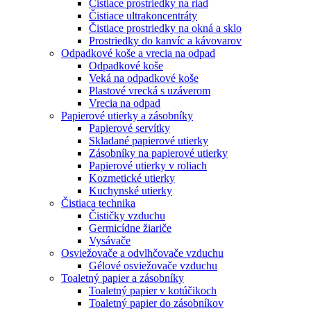
Čistiace prostriedky na riad
Čistiace ultrakoncentráty
Čistiace prostriedky na okná a sklo
Prostriedky do kanvíc a kávovarov
Odpadkové koše a vrecia na odpad
Odpadkové koše
Veká na odpadkové koše
Plastové vrecká s uzáverom
Vrecia na odpad
Papierové utierky a zásobníky
Papierové servítky
Skladané papierové utierky
Zásobníky na papierové utierky
Papierové utierky v roliach
Kozmetické utierky
Kuchynské utierky
Čistiaca technika
Čističky vzduchu
Germicídne žiariče
Vysávače
Osviežovače a odvlhčovače vzduchu
Gélové osviežovače vzduchu
Toaletný papier a zásobníky
Toaletný papier v kotúčikoch
Toaletný papier do zásobníkov