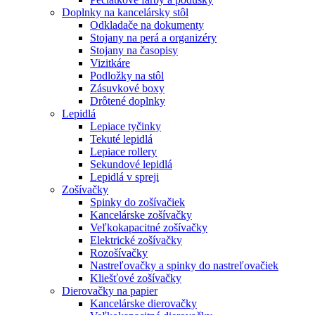
Doplnky na kancelársky stôl
Odkladače na dokumenty
Stojany na perá a organizéry
Stojany na časopisy
Vizitkáre
Podložky na stôl
Zásuvkové boxy
Drôtené doplnky
Lepidlá
Lepiace tyčinky
Tekuté lepidlá
Lepiace rollery
Sekundové lepidlá
Lepidlá v spreji
Zošívačky
Spinky do zošívačiek
Kancelárske zošívačky
Veľkokapacitné zošívačky
Elektrické zošívačky
Rozošívačky
Nastreľovačky a spinky do nastreľovačiek
Kliešťové zošívačky
Dierovačky na papier
Kancelárske dierovačky