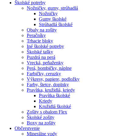
Školské potreby
Nožničky, gumy, strúhadlá
Nožničky
Gumy školské
Strúhadlá školské
Obaly na zošity
Peračníky
Trhacie bloky
Iné školské potreby
Školské tašky
Puzdrá na perá
Vrecká, peňaženky
Perá, bombičky, náplne
Farbičky, ceruzky
Výkresy, papiere, podložky
Farby, štetce, doplnky
Pravítka, kružidlá, kriedy
Pravítka školské
Kriedy
Kružidlá školské
Zošity s obalom Flex
Školské zošity
Boxy na zošity
Občerstvenie
Minerálne vody