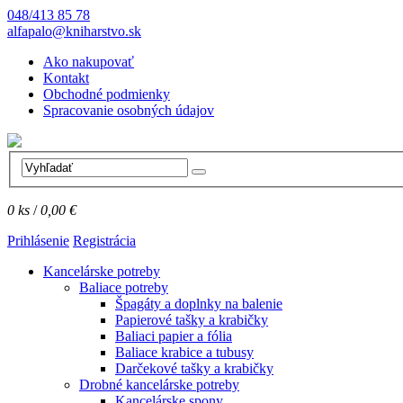
048/413 85 78
alfapalo@kniharstvo.sk
Ako nakupovať
Kontakt
Obchodné podmienky
Spracovanie osobných údajov
0
ks
/
0,00 €
Prihlásenie
Registrácia
Kancelárske potreby
Baliace potreby
Špagáty a doplnky na balenie
Papierové tašky a krabičky
Baliaci papier a fólia
Baliace krabice a tubusy
Darčekové tašky a krabičky
Drobné kancelárske potreby
Kancelárske spony