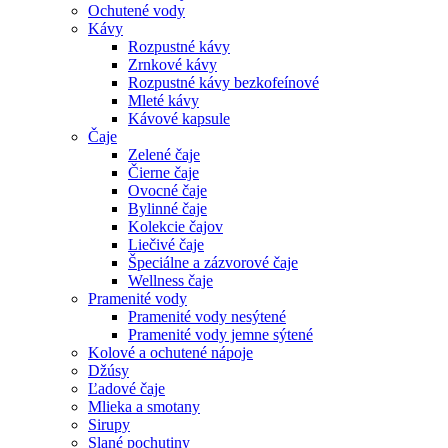
Ochutené vody
Kávy
Rozpustné kávy
Zrnkové kávy
Rozpustné kávy bezkofeínové
Mleté kávy
Kávové kapsule
Čaje
Zelené čaje
Čierne čaje
Ovocné čaje
Bylinné čaje
Kolekcie čajov
Liečivé čaje
Špeciálne a zázvorové čaje
Wellness čaje
Pramenité vody
Pramenité vody nesýtené
Pramenité vody jemne sýtené
Kolové a ochutené nápoje
Džúsy
Ľadové čaje
Mlieka a smotany
Sirupy
Slané pochutiny