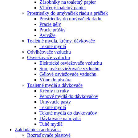
Zásobníky na toaletný papier
Vlhčený toaletný papier
Prostriedky do umývačiek riadu a práčiek
Prostriedky do umývačiek riadu
Pracie gély
Pracie prášky
Aviváže
Toaletné mydlá, krémy, dávkovače
Tekuté mydlá
Odvlhčovače vzduchu
Osviežovače vzduchu
Elektrické osviežovače vzduchu
Sprejové osviežovače vzduchu
Gélové osviežovače vzduchu
Vône do pisoára
Toaletné mydlá a dávkovače
Krémy na ruky
Penové mydlá do dávkovačov
Umývacie pasty
Tekuté mydlá
Tekuté mydlá do dávkovačov
Dávkovače na mydlá
Tuhé mydlá
Zakladanie a archivácia
Rozraďovače plastové