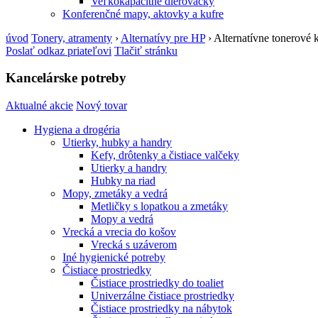
Veľkokapacitné dierovačky
Konferenčné mapy, aktovky a kufre
úvod
Tonery, atramenty
›
Alternatívy pre HP
›
Alternatívne tonerové 
Poslať odkaz priateľovi
Tlačiť stránku
Kancelárske potreby
Aktualné akcie
Nový tovar
Hygiena a drogéria
Utierky, hubky a handry
Kefy, drôtenky a čistiace valčeky
Utierky a handry
Hubky na riad
Mopy, zmetáky a vedrá
Metličky s lopatkou a zmetáky
Mopy a vedrá
Vrecká a vrecia do košov
Vrecká s uzáverom
Iné hygienické potreby
Čistiace prostriedky
Čistiace prostriedky do toaliet
Univerzálne čistiace prostriedky
Čistiace prostriedky na nábytok