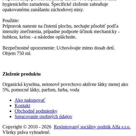
hygienického zariadenia. Špecifické zloženie zabraňuje
opakovanému zanášaniu záchodovej misy.
Použitie:
Prípravok naneste na čistenú plochu, nechajte pôsobiť podľa
intenzity znečistenia, prípadne podporte účinok mechanicky -
hubkou, kefou - a následne opláchnite.
Bezpečnostné upozornenie: Uchovávajte mimo dosah detí.
Objem 750 ml.
Zloženie produktu
Organická kyselina, neionové povrchovo aktívne látky menej ako
5%, pomocné látky, parfum, farba, voda
Ako nakupovať
Kontakt
Obchodné podmienky
Spracovanie osobných údajov
Copyright © 2010 - 2026
Registrovaný sociálny podnik Alfa s.r.o.
Všetky práva vyhradené.