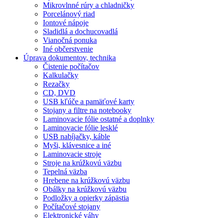
Mikrovlnné rúry a chladničky
Porcelánový riad
Iontové nápoje
Sladidlá a dochucovadlá
Vianočná ponuka
Iné občerstvenie
Úprava dokumentov, technika
Čistenie počítačov
Kalkulačky
Rezačky
CD, DVD
USB kľúče a pamäťové karty
Stojany a filtre na notebooky
Laminovacie fólie ostatné a doplnky
Laminovacie fólie lesklé
USB nabíjačky, káble
Myši, klávesnice a iné
Laminovacie stroje
Stroje na krúžkovú väzbu
Tepelná väzba
Hrebene na krúžkovú väzbu
Obálky na krúžkovú väzbu
Podložky a opierky zápästia
Počítačové stojany
Elektronické váhy