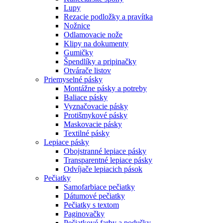
Lupy
Rezacie podložky a pravítka
Nožnice
Odlamovacie nože
Klipy na dokumenty
Gumičky
Špendlíky a pripinačky
Otvárače listov
Priemyselné pásky
Montážne pásky a potreby
Baliace pásky
Vyznačovacie pásky
Protišmykové pásky
Maskovacie pásky
Textilné pásky
Lepiace pásky
Obojstranné lepiace pásky
Transparentné lepiace pásky
Odvíjače lepiacich pások
Pečiatky
Samofarbiace pečiatky
Dátumové pečiatky
Pečiatky s textom
Paginovačky
Pečiatkové farby a podušky