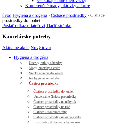
Veľkokapacitné dierovačky
Konferenčné mapy, aktovky a kufre
úvod
Hygiena a drogéria
›
Čistiace prostriedky
›
Čistiace
prostriedky do toaliet
Poslať odkaz priateľovi
Tlačiť stránku
Kancelárske potreby
Aktualné akcie
Nový tovar
Hygiena a drogéria
Utierky, hubky a handry
Mopy, zmetáky a vedrá
Vrecká a vrecia do košov
Iné hygienické potreby
Čistiace prostriedky
Čistiace prostriedky do toaliet
Univerzálne čistiace prostriedky
Čistiace prostriedky na nábytok
Čistiace prostriedky na riad
Čistiace ultrakoncentráty
Čistiace prostriedky na okná a sklo
Prostriedky do kanvíc a kávovarov