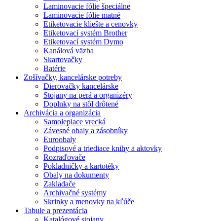
Laminovacie fólie špeciálne
Laminovacie fólie matné
Etiketovacie kliešte a cenovky
Etiketovací systém Brother
Etiketovací systém Dymo
Kanálová väzba
Skartovačky
Batérie
Zošívačky, kancelárske potreby
Dierovačky kancelárske
Stojany na perá a organizéry
Doplnky na stôl drôtené
Archivácia a organizácia
Samolepiace vrecká
Závesné obaly a zásobníky
Euroobaly
Podpisové a triediace knihy a aktovky
Rozraďovače
Pokladničky a kartotéky
Obaly na dokumenty
Zakladače
Archivačné systémy
Skrinky a menovky na kľúče
Tabule a prezentácia
Katalógové stojany