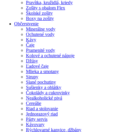
Pravítka, kružidlá, kriedy
Zošity s obalom Flex
Školské zošity
Boxy na zošity
Občerstvenie
Minerálne vody
Ochutené vody
Kávy
Čaje
Pramenité vody
Kolové a ochutené nápoje
Džúsy
Ľadové čaje
Mlieka a smotany
Sirupy
Slané pochutiny
Sušienky a oblátky
Čokolády a cukrovinky
Nealkoholické pivá
Cereálie
Riad a stolovanie
Jednorazový riad
Párty servis
Kávovary
Rýchlovarné kanvice, džbány