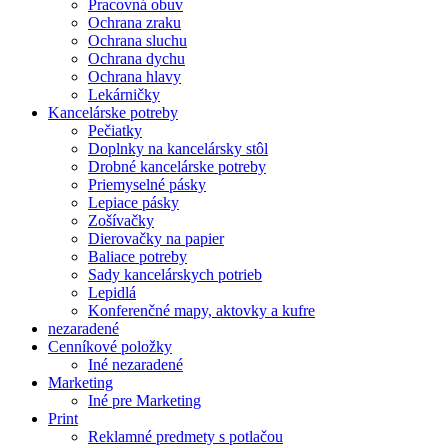
Pracovná obuv
Ochrana zraku
Ochrana sluchu
Ochrana dychu
Ochrana hlavy
Lekárničky
Kancelárske potreby
Pečiatky
Doplnky na kancelársky stôl
Drobné kancelárske potreby
Priemyselné pásky
Lepiace pásky
Zošívačky
Dierovačky na papier
Baliace potreby
Sady kancelárskych potrieb
Lepidlá
Konferenčné mapy, aktovky a kufre
nezaradené
Cenníkové položky
Iné nezaradené
Marketing
Iné pre Marketing
Print
Reklamné predmety s potlačou