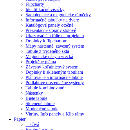
Flipcharty
Identifikačné visačky
Samolepiace a magnetické rámčeky
Informačné tabuľky na dvere
Katalógové panely otočné
Prezentačné stojany stolové
Ukazovadlá a fólie na projekciu
Doplnky k flipchartom
Mapy nástenné, závesný systém
Tabule z tvrdeného skla
Magnetické pásy a vrecká
Projekčné plátna
Závesný koľajnicový systém
Doplnky k skleneným tabuliam
Plánovacie a informačné tabule
Podlahové prezentačné systémy
Tabule kombinované
Nástenky
Biele tabule
Sklenené tabule
Moderačné tabule
Vitríny, Info panely a Klip rámy
Papier
Tlačivá
Farebný papier