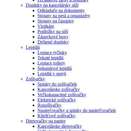
Doplnky na kancelársky stôl
Odkladače na dokumenty
Stojany na perá a organizéry
Stojany na časopisy
Vizitkáre
Podložky na stôl
Zásuvkové boxy
Drôtené doplnky
Lepidlá
Lepiace tyčinky
Tekuté lepidlá
Lepiace rollery
Sekundové lepidlá
Lepidlá v spreji
Zošívačky
Spinky do zošívačiek
Kancelárske zošívačky
Veľkokapacitné zošívačky
Elektrické zošívačky
Rozošívačky
Nastreľovačky a spinky do nastreľovačiek
Kliešťové zošívačky
Dierovačky na papier
Kancelárske dierovačky