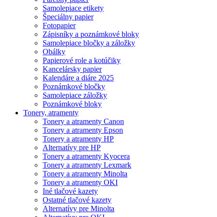
Samolepiace etikety
Špeciálny papier
Fotopapier
Zápisníky a poznámkové bloky
Samolepiace bločky a záložky
Obálky
Papierové role a kotúčiky
Kancelársky papier
Kalendáre a diáre 2025
Poznámkové bločky
Samolepiace záložky
Poznámkové bloky
Tonery, atramenty
Tonery a atramenty Canon
Tonery a atramenty Epson
Tonery a atramenty HP
Alternatívy pre HP
Tonery a atramenty Kyocera
Tonery a atramenty Lexmark
Tonery a atramenty Minolta
Tonery a atramenty OKI
Iné tlačové kazety
Ostatné tlačové kazety
Alternatívy pre Minolta