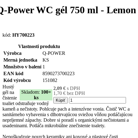
Q-Power WC gél 750 ml - Lemon
kód:
HY700223
Vlastnosti produktu
Výrobca
Q-POWER
Merná jednotka
KS
Množstvo v balení
1
EAN kód
8590273700223
Kód výrobcu
151082
Hustý
2,09 €
s DPH
Skladom:
100+
gél na
1,70 € bez DPH
ks
čistenie
Kúpiť
toaliet odstraňuje vodný
kameň a nečistoty. Pohlcuje pach a intenzívne vonia. Čistič WC a
sanitárneho vybavenia s dlhotrvajúcou sviežou vôňou potláčajúcou
nepríjemné zápachy. Dobre si poradí s organickými nečistotami a
usadeninami. Potláča mikrobiálne znečistenie toalety.
Nepoškodzuje povrch keramiky ani kovové a plastové časti