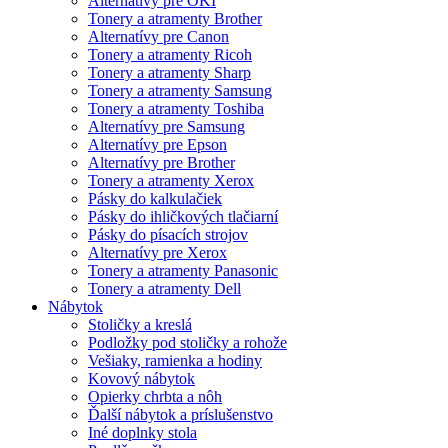
Alternatívy pre OKI
Tonery a atramenty Brother
Alternatívy pre Canon
Tonery a atramenty Ricoh
Tonery a atramenty Sharp
Tonery a atramenty Samsung
Tonery a atramenty Toshiba
Alternatívy pre Samsung
Alternatívy pre Epson
Alternatívy pre Brother
Tonery a atramenty Xerox
Pásky do kalkulačiek
Pásky do ihličkových tlačiarní
Pásky do písacích strojov
Alternatívy pre Xerox
Tonery a atramenty Panasonic
Tonery a atramenty Dell
Nábytok
Stoličky a kreslá
Podložky pod stoličky a rohože
Vešiaky, ramienka a hodiny
Kovový nábytok
Opierky chrbta a nôh
Ďalší nábytok a príslušenstvo
Iné doplnky stola