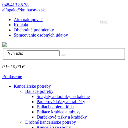
048/413 85 78
alfapalo@kniharstvo.sk
Ako nakupovať
SPÄŤ
Kontakt
Obchodné podmienky
Spracovanie osobných údajov
0
ks
/
0,00 €
Prihlásenie
Kancelárske potreby
Baliace potreby
Špagáty a doplnky na balenie
Papierové tašky a krabičky
Baliaci papier a fólia
Baliace krabice a tubusy
Darčekové tašky a krabičky
Drobné kancelárske potreby
Kancelárske spony