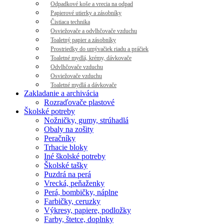
Odpadkové koše a vrecia na odpad
Papierové utierky a zásobníky
Čistiaca technika
Osviežovače a odvlhčovače vzduchu
Toaletný papier a zásobníky
Prostriedky do umývačiek riadu a práčiek
Toaletné mydlá, krémy, dávkovače
Odvlhčovače vzduchu
Osviežovače vzduchu
Toaletné mydlá a dávkovače
Zakladanie a archivácia
Rozraďovače plastové
Školské potreby
Nožničky, gumy, strúhadlá
Obaly na zošity
Peračníky
Trhacie bloky
Iné školské potreby
Školské tašky
Puzdrá na perá
Vrecká, peňaženky
Perá, bombičky, náplne
Farbičky, ceruzky
Výkresy, papiere, podložky
Farby, štetce, doplnky