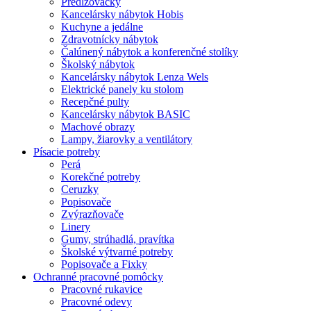
Predlžovačky
Kancelársky nábytok Hobis
Kuchyne a jedálne
Zdravotnícky nábytok
Čalúnený nábytok a konferenčné stolíky
Školský nábytok
Kancelársky nábytok Lenza Wels
Elektrické panely ku stolom
Recepčné pulty
Kancelársky nábytok BASIC
Machové obrazy
Lampy, žiarovky a ventilátory
Písacie potreby
Perá
Korekčné potreby
Ceruzky
Popisovače
Zvýrazňovače
Linery
Gumy, strúhadlá, pravítka
Školské výtvarné potreby
Popisovače a Fixky
Ochranné pracovné pomôcky
Pracovné rukavice
Pracovné odevy