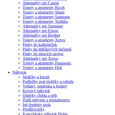
Alternatívy pre Canon
Tonery a atramenty Ricoh
Tonery a atramenty Sharp
Tonery a atramenty Samsung
Tonery a atramenty Toshiba
Alternatívy pre Samsung
Alternatívy pre Epson
Alternatívy pre Brother
Tonery a atramenty Xerox
Pásky do kalkulačiek
Pásky do ihličkových tlačiarní
Pásky do písacích strojov
Alternatívy pre Xerox
Tonery a atramenty Panasonic
Tonery a atramenty Dell
Nábytok
Stoličky a kreslá
Podložky pod stoličky a rohože
Vešiaky, ramienka a hodiny
Kovový nábytok
Opierky chrbta a nôh
Ďalší nábytok a príslušenstvo
Iné doplnky stola
Predlžovačky
Kancelársky nábytok Hobis