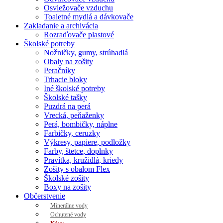
Osviežovače vzduchu
Toaletné mydlá a dávkovače
Zakladanie a archivácia
Rozraďovače plastové
Školské potreby
Nožničky, gumy, strúhadlá
Obaly na zošity
Peračníky
Trhacie bloky
Iné školské potreby
Školské tašky
Puzdrá na perá
Vrecká, peňaženky
Perá, bombičky, náplne
Farbičky, ceruzky
Výkresy, papiere, podložky
Farby, štetce, doplnky
Pravítka, kružidlá, kriedy
Zošity s obalom Flex
Školské zošity
Boxy na zošity
Občerstvenie
Minerálne vody
Ochutené vody