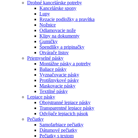
Drobné kancelárske potreby
Kancelárske spony
Lupy
Rezacie podložky a pravítka
Nožnice
Odlamovacie nože
Klipy na dokumenty
Gumičky
Špendlíky a pripinačky
Otvárače listov
Priemyselné pásky
Montážne pásky a potreby
Baliace pásky
Vyznačovacie pásky
Protišmykové pásky
Maskovacie pásky
Textilné pásky
Lepiace pásky
Obojstranné lepiace pásky
Transparentné lepiace pásky
Odvíjače lepiacich pások
Pečiatky
Samofarbiace pečiatky
Dátumové pečiatky
Pečiatky s textom