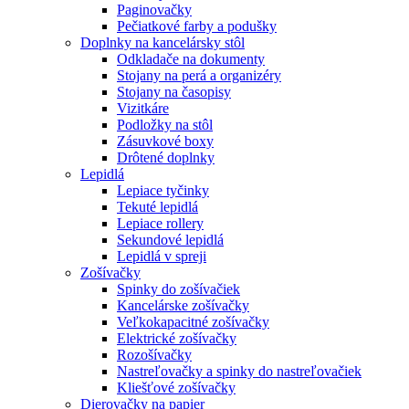
Paginovačky
Pečiatkové farby a podušky
Doplnky na kancelársky stôl
Odkladače na dokumenty
Stojany na perá a organizéry
Stojany na časopisy
Vizitkáre
Podložky na stôl
Zásuvkové boxy
Drôtené doplnky
Lepidlá
Lepiace tyčinky
Tekuté lepidlá
Lepiace rollery
Sekundové lepidlá
Lepidlá v spreji
Zošívačky
Spinky do zošívačiek
Kancelárske zošívačky
Veľkokapacitné zošívačky
Elektrické zošívačky
Rozošívačky
Nastreľovačky a spinky do nastreľovačiek
Kliešťové zošívačky
Dierovačky na papier