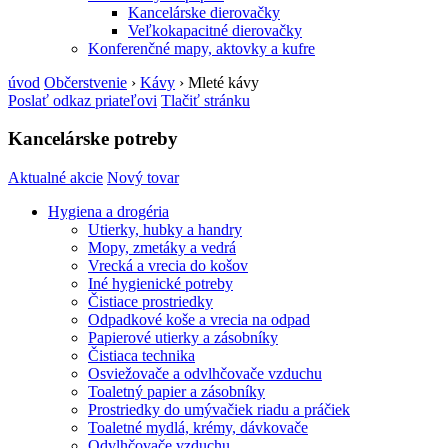
Kancelárske dierovačky
Veľkokapacitné dierovačky
Konferenčné mapy, aktovky a kufre
úvod
Občerstvenie
›
Kávy
›
Mleté kávy
Poslať odkaz priateľovi
Tlačiť stránku
Kancelárske potreby
Aktualné akcie
Nový tovar
Hygiena a drogéria
Utierky, hubky a handry
Mopy, zmetáky a vedrá
Vrecká a vrecia do košov
Iné hygienické potreby
Čistiace prostriedky
Odpadkové koše a vrecia na odpad
Papierové utierky a zásobníky
Čistiaca technika
Osviežovače a odvlhčovače vzduchu
Toaletný papier a zásobníky
Prostriedky do umývačiek riadu a práčiek
Toaletné mydlá, krémy, dávkovače
Odvlhčovače vzduchu