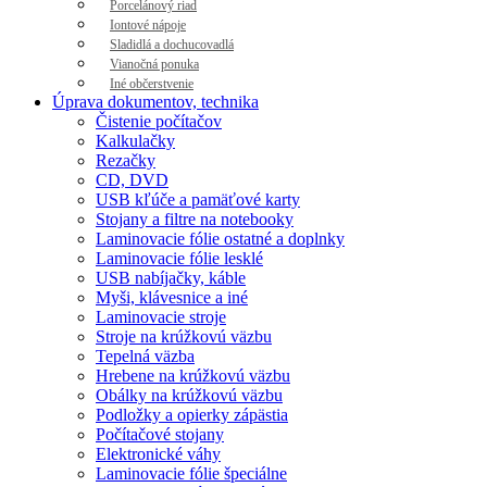
Porcelánový riad
Iontové nápoje
Sladidlá a dochucovadlá
Vianočná ponuka
Iné občerstvenie
Úprava dokumentov, technika
Čistenie počítačov
Kalkulačky
Rezačky
CD, DVD
USB kľúče a pamäťové karty
Stojany a filtre na notebooky
Laminovacie fólie ostatné a doplnky
Laminovacie fólie lesklé
USB nabíjačky, káble
Myši, klávesnice a iné
Laminovacie stroje
Stroje na krúžkovú väzbu
Tepelná väzba
Hrebene na krúžkovú väzbu
Obálky na krúžkovú väzbu
Podložky a opierky zápästia
Počítačové stojany
Elektronické váhy
Laminovacie fólie špeciálne