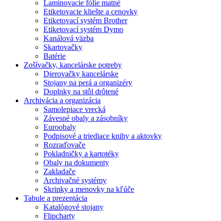
Laminovacie fólie matné
Etiketovacie kliešte a cenovky
Etiketovací systém Brother
Etiketovací systém Dymo
Kanálová väzba
Skartovačky
Batérie
Zošívačky, kancelárske potreby
Dierovačky kancelárske
Stojany na perá a organizéry
Doplnky na stôl drôtené
Archivácia a organizácia
Samolepiace vrecká
Závesné obaly a zásobníky
Euroobaly
Podpisové a triediace knihy a aktovky
Rozraďovače
Pokladničky a kartotéky
Obaly na dokumenty
Zakladače
Archivačné systémy
Skrinky a menovky na kľúče
Tabule a prezentácia
Katalógové stojany
Flipcharty