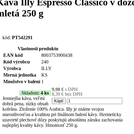
Káva Illy Espresso Classico v dóz
mletá 250 g
kód:
PT542291
Vlastnosti produktu
EAN kód
8003753900438
Kód výrobcu
240
Výrobca
ILLY
Merná jednotka
KS
Množstvo v balení
1
9,98 €
s DPH
Skladom:
4 ks
8,39 € bez DPH
Jemnejšia káva, veľmi
Kúpiť
dobrá pena, nízky obsah
kofeínu. Zloženie 100% Arabica. Illy je známe svojou
starostlivosťou a kvalitou pri finálnom balení kávy. Hermeticky
uzavreté plechové dózy poskytujú absolútnu záruku zachovania
najlepšej kvality kávy. Hmotnosť 250 g.