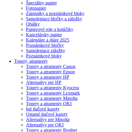
Špeciálny papier
Fotopapier
Zápisníky a poznámkové bloky
Samolepiace bločky a záložky
Obálky
Papierové role a kotúčiky
Kancelársky papier
Kalendáre a diáre 2025
Poznámkové bločky
Samolepiace záložky
Poznámkové bloky
Tonery, atramenty
Tonery a atramenty Canon
Tonery a atramenty Epson
Tonery a atramenty HP
Alternatívy pre HP
Tonery a atramenty Kyocera
Tonery a atramenty Lexmark
Tonery a atramenty Minolta
Tonery a atramenty OKI
Iné tlačové kazety
Ostatné tlačové kazety
Alternatívy pre Minolta
Alternatívy pre OKI
Tonery a atramenty Brother