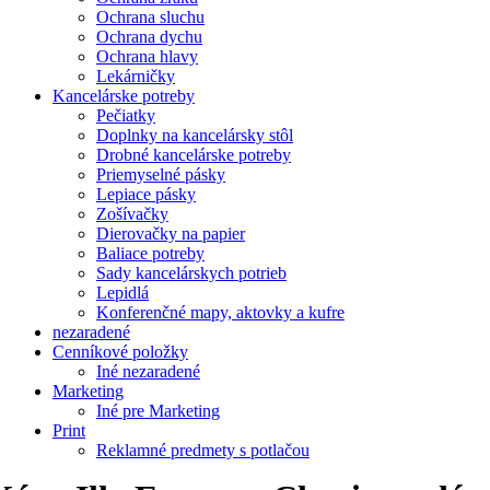
Ochrana sluchu
Ochrana dychu
Ochrana hlavy
Lekárničky
Kancelárske potreby
Pečiatky
Doplnky na kancelársky stôl
Drobné kancelárske potreby
Priemyselné pásky
Lepiace pásky
Zošívačky
Dierovačky na papier
Baliace potreby
Sady kancelárskych potrieb
Lepidlá
Konferenčné mapy, aktovky a kufre
nezaradené
Cenníkové položky
Iné nezaradené
Marketing
Iné pre Marketing
Print
Reklamné predmety s potlačou