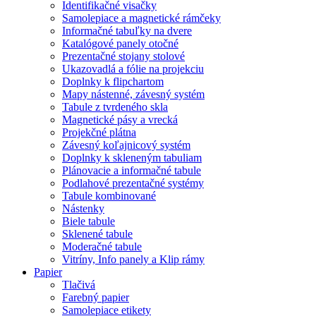
Identifikačné visačky
Samolepiace a magnetické rámčeky
Informačné tabuľky na dvere
Katalógové panely otočné
Prezentačné stojany stolové
Ukazovadlá a fólie na projekciu
Doplnky k flipchartom
Mapy nástenné, závesný systém
Tabule z tvrdeného skla
Magnetické pásy a vrecká
Projekčné plátna
Závesný koľajnicový systém
Doplnky k skleneným tabuliam
Plánovacie a informačné tabule
Podlahové prezentačné systémy
Tabule kombinované
Nástenky
Biele tabule
Sklenené tabule
Moderačné tabule
Vitríny, Info panely a Klip rámy
Papier
Tlačivá
Farebný papier
Samolepiace etikety