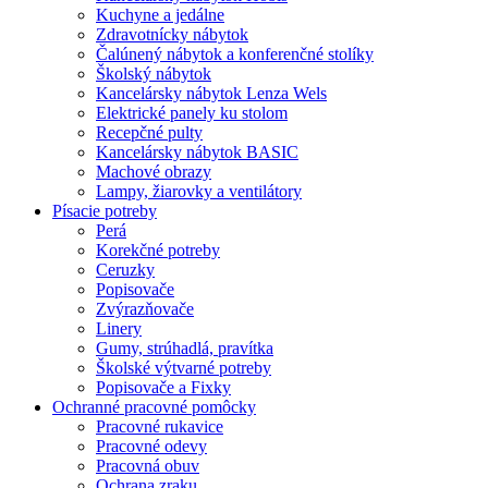
Kuchyne a jedálne
Zdravotnícky nábytok
Čalúnený nábytok a konferenčné stolíky
Školský nábytok
Kancelársky nábytok Lenza Wels
Elektrické panely ku stolom
Recepčné pulty
Kancelársky nábytok BASIC
Machové obrazy
Lampy, žiarovky a ventilátory
Písacie potreby
Perá
Korekčné potreby
Ceruzky
Popisovače
Zvýrazňovače
Linery
Gumy, strúhadlá, pravítka
Školské výtvarné potreby
Popisovače a Fixky
Ochranné pracovné pomôcky
Pracovné rukavice
Pracovné odevy
Pracovná obuv
Ochrana zraku