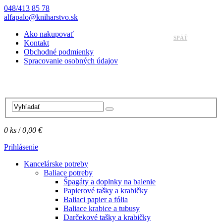
048/413 85 78
alfapalo@kniharstvo.sk
Ako nakupovať
SPÄŤ
Kontakt
Obchodné podmienky
Spracovanie osobných údajov
0
ks
/
0,00 €
Prihlásenie
Kancelárske potreby
Baliace potreby
Špagáty a doplnky na balenie
Papierové tašky a krabičky
Baliaci papier a fólia
Baliace krabice a tubusy
Darčekové tašky a krabičky