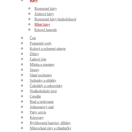
Kávy
Rozpustné kávy
Zrnkové kávy
Rozpustné kávy bezkofeínové
Mleté kávy
Kávové kapsule
Čaje
Pramenité vody
Kolové a ochutené nápoje
Džúsy
Ľadové čaje
Mlieka a smotany
Sirupy
Slané pochutiny
Sušienky a oblátky
Čokolády a cukrovinky
Nealkoholické pivá
Cereálie
Riad a stolovanie
Jednorazový riad
Párty servis
Kávovary
Rýchlovarné kanvice, džbány
Mikrovlnné rúry a chladničky