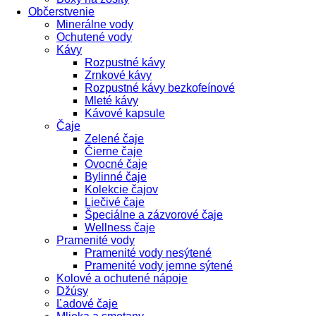
Občerstvenie
Minerálne vody
Ochutené vody
Kávy
Rozpustné kávy
Zrnkové kávy
Rozpustné kávy bezkofeínové
Mleté kávy
Kávové kapsule
Čaje
Zelené čaje
Čierne čaje
Ovocné čaje
Bylinné čaje
Kolekcie čajov
Liečivé čaje
Špeciálne a zázvorové čaje
Wellness čaje
Pramenité vody
Pramenité vody nesýtené
Pramenité vody jemne sýtené
Kolové a ochutené nápoje
Džúsy
Ľadové čaje