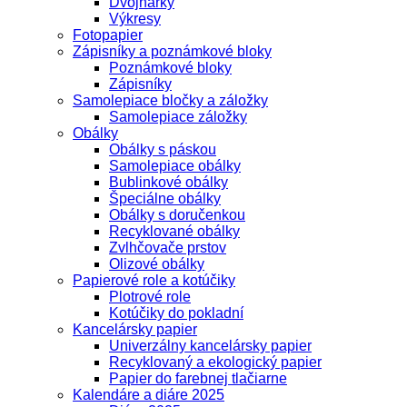
Dvojhárky
Výkresy
Fotopapier
Zápisníky a poznámkové bloky
Poznámkové bloky
Zápisníky
Samolepiace bločky a záložky
Samolepiace záložky
Obálky
Obálky s páskou
Samolepiace obálky
Bublinkové obálky
Špeciálne obálky
Obálky s doručenkou
Recyklované obálky
Zvlhčovače prstov
Olizové obálky
Papierové role a kotúčiky
Plotrové role
Kotúčiky do pokladní
Kancelársky papier
Univerzálny kancelársky papier
Recyklovaný a ekologický papier
Papier do farebnej tlačiarne
Kalendáre a diáre 2025