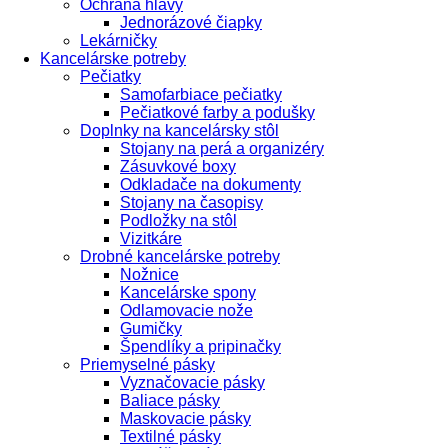
Ochrana hlavy
Jednorázové čiapky
Lekárničky
Kancelárske potreby
Pečiatky
Samofarbiace pečiatky
Pečiatkové farby a podušky
Doplnky na kancelársky stôl
Stojany na perá a organizéry
Zásuvkové boxy
Odkladače na dokumenty
Stojany na časopisy
Podložky na stôl
Vizitkáre
Drobné kancelárske potreby
Nožnice
Kancelárske spony
Odlamovacie nože
Gumičky
Špendlíky a pripinačky
Priemyselné pásky
Vyznačovacie pásky
Baliace pásky
Maskovacie pásky
Textilné pásky