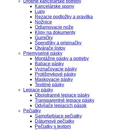
Drobné kancelárske potreby
Kancelárske spony
Lupy
Rezacie podložky a pravítka
Nožnice
Odlamovacie nože
Klipy na dokumenty
Gumičky
Špendlíky a pripinačky
Otvárače listov
Priemyselné pásky
Montážne pásky a potreby
Baliace pásky
Vyznačovacie pásky
Protišmykové pásky
Maskovacie pásky
Textilné pásky
Lepiace pásky
Obojstranné lepiace pásky
Transparentné lepiace pásky
Odvíjače lepiacich pások
Pečiatky
Samofarbiace pečiatky
Dátumové pečiatky
Pečiatky s textom