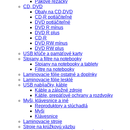
Pákové rezačky
CD, DVD
Obaly na CD,DVD
CD-R potláčiteľné
DVD potláčiteľné
DVD R mínus
DVD R plus
CD-R
DVD RW mínus
DVD RW plus
USB kľúče a pamäťové karty
Stojany a filtre na notebooky
Stojany na notebooky a tablety
Filtre na notebooky
Laminovacie fólie ostatné a doplnky
Laminovacie fólie lesklé
USB nabíjačky, káble
Káble a záložné zdroje
Káble, prepäťové ochrany a rozdvojky
Myši, klávesnice a iné
Reproduktory a slúchadlá
Myši
Klávesnice
Laminovacie stroje
Stroje na krúžkovú väzbu