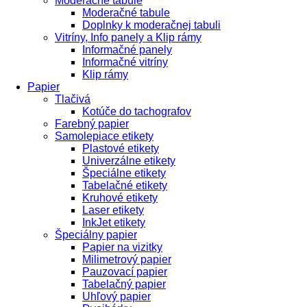
Moderačné tabule
Moderačné tabule
Doplnky k moderačnej tabuli
Vitríny, Info panely a Klip rámy
Informačné panely
Informačné vitríny
Klip rámy
Papier
Tlačivá
Kotúče do tachografov
Farebný papier
Samolepiace etikety
Plastové etikety
Univerzálne etikety
Špeciálne etikety
Tabelačné etikety
Kruhové etikety
Laser etikety
InkJet etikety
Špeciálny papier
Papier na vizitky
Milimetrový papier
Pauzovací papier
Tabelačný papier
Uhľový papier