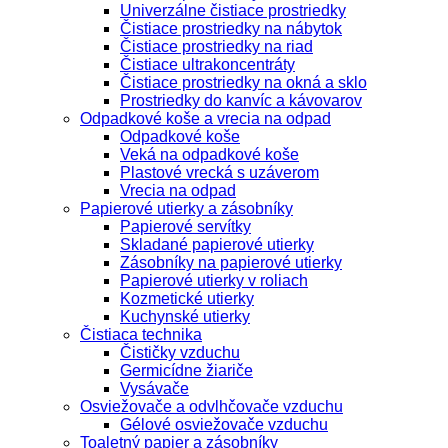
Univerzálne čistiace prostriedky
Čistiace prostriedky na nábytok
Čistiace prostriedky na riad
Čistiace ultrakoncentráty
Čistiace prostriedky na okná a sklo
Prostriedky do kanvíc a kávovarov
Odpadkové koše a vrecia na odpad
Odpadkové koše
Veká na odpadkové koše
Plastové vrecká s uzáverom
Vrecia na odpad
Papierové utierky a zásobníky
Papierové servítky
Skladané papierové utierky
Zásobníky na papierové utierky
Papierové utierky v roliach
Kozmetické utierky
Kuchynské utierky
Čistiaca technika
Čističky vzduchu
Germicídne žiariče
Vysávače
Osviežovače a odvlhčovače vzduchu
Gélové osviežovače vzduchu
Toaletný papier a zásobníky