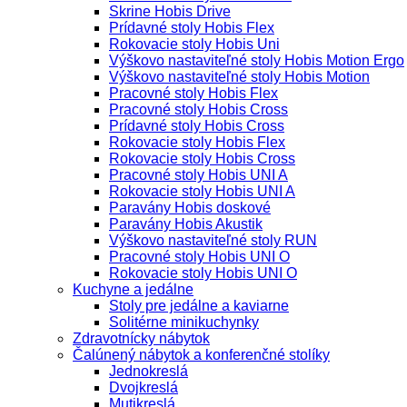
Skrine Hobis Drive
Prídavné stoly Hobis Flex
Rokovacie stoly Hobis Uni
Výškovo nastaviteľné stoly Hobis Motion Ergo
Výškovo nastaviteľné stoly Hobis Motion
Pracovné stoly Hobis Flex
Pracovné stoly Hobis Cross
Prídavné stoly Hobis Cross
Rokovacie stoly Hobis Flex
Rokovacie stoly Hobis Cross
Pracovné stoly Hobis UNI A
Rokovacie stoly Hobis UNI A
Paravány Hobis doskové
Paravány Hobis Akustik
Výškovo nastaviteľné stoly RUN
Pracovné stoly Hobis UNI O
Rokovacie stoly Hobis UNI O
Kuchyne a jedálne
Stoly pre jedálne a kaviarne
Solitérne minikuchynky
Zdravotnícky nábytok
Čalúnený nábytok a konferenčné stolíky
Jednokreslá
Dvojkreslá
Mutikreslá