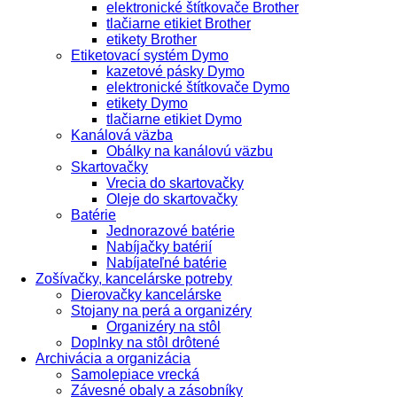
elektronické štítkovače Brother
tlačiarne etikiet Brother
etikety Brother
Etiketovací systém Dymo
kazetové pásky Dymo
elektronické štítkovače Dymo
etikety Dymo
tlačiarne etikiet Dymo
Kanálová väzba
Obálky na kanálovú väzbu
Skartovačky
Vrecia do skartovačky
Oleje do skartovačky
Batérie
Jednorazové batérie
Nabíjačky batérií
Nabíjateľné batérie
Zošívačky, kancelárske potreby
Dierovačky kancelárske
Stojany na perá a organizéry
Organizéry na stôl
Doplnky na stôl drôtené
Archivácia a organizácia
Samolepiace vrecká
Závesné obaly a zásobníky