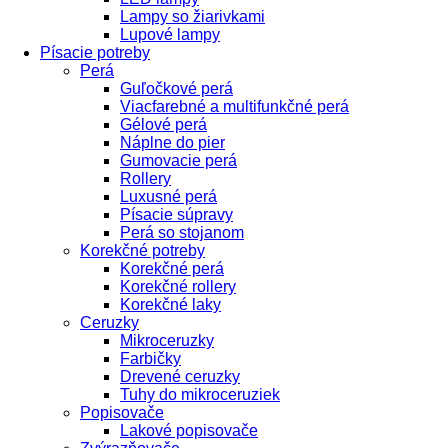
Lampy so žiarivkami
Lupové lampy
Písacie potreby
Perá
Guľočkové perá
Viacfarebné a multifunkčné perá
Gélové perá
Náplne do pier
Gumovacie perá
Rollery
Luxusné perá
Písacie súpravy
Perá so stojanom
Korekčné potreby
Korekčné perá
Korekčné rollery
Korekčné laky
Ceruzky
Mikroceruzky
Farbičky
Drevené ceruzky
Tuhy do mikroceruziek
Popisovače
Lakové popisovače