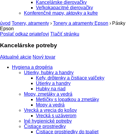
Kancelárske dierovačky
Veľkokapacitné dierovačky
Konferenčné mapy, aktovky a kufre
úvod
Tonery, atramenty
›
Tonery a atramenty Epson
›
Pásky
Epson
Poslať odkaz priateľovi
Tlačiť stránku
Kancelárske potreby
Aktualné akcie
Nový tovar
Hygiena a drogéria
Utierky, hubky a handry
Kefy, drôtenky a čistiace valčeky
Utierky a handry
Hubky na riad
Mopy, zmetáky a vedrá
Metličky s lopatkou a zmetáky
Mopy a vedrá
Vrecká a vrecia do košov
Vrecká s uzáverom
Iné hygienické potreby
Čistiace prostriedky
Čistiace prostriedky do toaliet