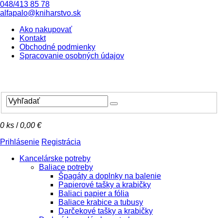
048/413 85 78
alfapalo@kniharstvo.sk
Ako nakupovať
Kontakt
Obchodné podmienky
Spracovanie osobných údajov
0
ks
/
0,00 €
Prihlásenie
Registrácia
Kancelárske potreby
Baliace potreby
Špagáty a doplnky na balenie
Papierové tašky a krabičky
Baliaci papier a fólia
Baliace krabice a tubusy
Darčekové tašky a krabičky