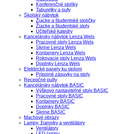
Konferenčné stolíky
Taburetky a pufy
Školský nábytok
Žiacke a študentské stoličky
Žiacke a študentské stoly
Učiteľské katedry
Kancelársky nábytok Lenza Wels
Pracovné stoly Lenza Wels
Skrine Lenza Wels
Kontajnery Lenza Wels
Rokovacie stoly Lenza Wels
Doplnky Lenza Wels
Elektrické panely ku stolom
Prípojné zásuvky na stoly
Recepčné pulty
Kancelársky nábytok BASIC
Výškovo nastaviteľné stoly BASIC
Pracovné stoly BASIC
Kontajnery BASIC
Doplnky BASIC
Skrine BASIC
Machové obrazy
Lampy, žiarovky a ventilátory
Ventilátory
LED lampy