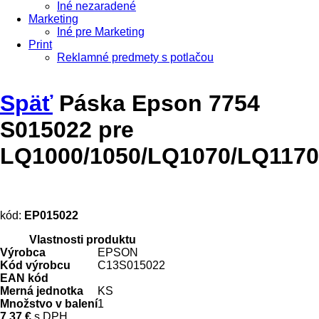
Iné nezaradené
Marketing
Iné pre Marketing
Print
Reklamné predmety s potlačou
Späť
Páska Epson 7754
S015022 pre
LQ1000/1050/LQ1070/LQ1170
kód:
EP015022
Vlastnosti produktu
Výrobca
EPSON
Kód výrobcu
C13S015022
EAN kód
Merná jednotka
KS
Množstvo v balení
1
7,37 €
s DPH