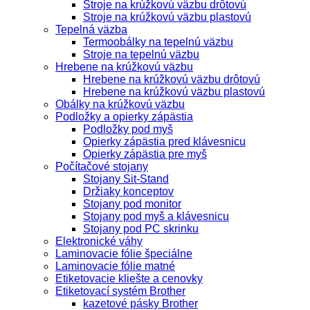
Stroje na krúžkovú väzbu drôtovú
Stroje na krúžkovú väzbu plastovú
Tepelná väzba
Termoobálky na tepelnú väzbu
Stroje na tepelnú väzbu
Hrebene na krúžkovú väzbu
Hrebene na krúžkovú väzbu drôtovú
Hrebene na krúžkovú väzbu plastovú
Obálky na krúžkovú väzbu
Podložky a opierky zápästia
Podložky pod myš
Opierky zápästia pred klávesnicu
Opierky zápästia pre myš
Počítačové stojany
Stojany Sit-Stand
Držiaky konceptov
Stojany pod monitor
Stojany pod myš a klávesnicu
Stojany pod PC skrinku
Elektronické váhy
Laminovacie fólie špeciálne
Laminovacie fólie matné
Etiketovacie kliešte a cenovky
Etiketovací systém Brother
kazetové pásky Brother