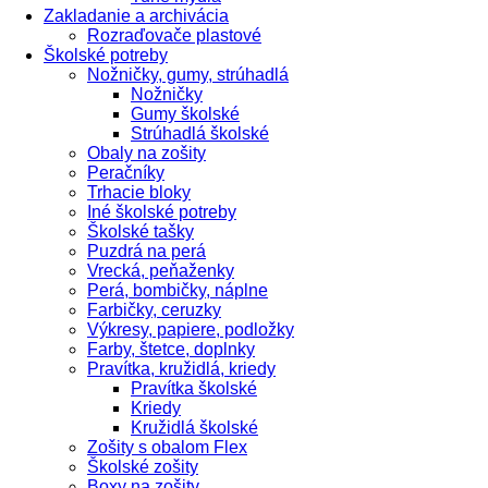
Zakladanie a archivácia
Rozraďovače plastové
Školské potreby
Nožničky, gumy, strúhadlá
Nožničky
Gumy školské
Strúhadlá školské
Obaly na zošity
Peračníky
Trhacie bloky
Iné školské potreby
Školské tašky
Puzdrá na perá
Vrecká, peňaženky
Perá, bombičky, náplne
Farbičky, ceruzky
Výkresy, papiere, podložky
Farby, štetce, doplnky
Pravítka, kružidlá, kriedy
Pravítka školské
Kriedy
Kružidlá školské
Zošity s obalom Flex
Školské zošity
Boxy na zošity