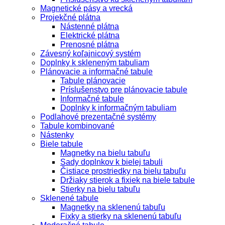
Magnetické pásy a vrecká
Projekčné plátna
Nástenné plátna
Elektrické plátna
Prenosné plátna
Závesný koľajnicový systém
Doplnky k skleneným tabuliam
Plánovacie a informačné tabule
Tabule plánovacie
Príslušenstvo pre plánovacie tabule
Informačné tabule
Doplnky k informačným tabuliam
Podlahové prezentačné systémy
Tabule kombinované
Nástenky
Biele tabule
Magnetky na bielu tabuľu
Sady doplnkov k bielej tabuli
Čistiace prostriedky na bielu tabuľu
Držiaky stierok a fixiek na biele tabule
Stierky na bielu tabuľu
Sklenené tabule
Magnetky na sklenenú tabuľu
Fixky a stierky na sklenenú tabuľu