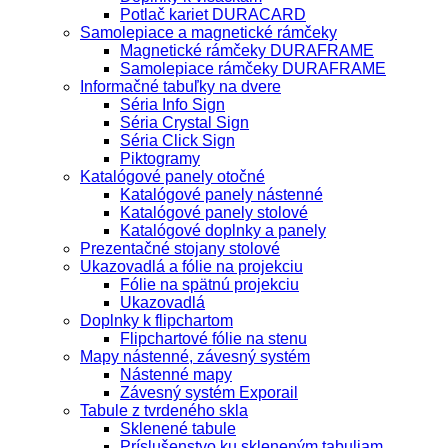
Potlač kariet DURACARD
Samolepiace a magnetické rámčeky
Magnetické rámčeky DURAFRAME
Samolepiace rámčeky DURAFRAME
Informačné tabuľky na dvere
Séria Info Sign
Séria Crystal Sign
Séria Click Sign
Piktogramy
Katalógové panely otočné
Katalógové panely nástenné
Katalógové panely stolové
Katalógové doplnky a panely
Prezentačné stojany stolové
Ukazovadlá a fólie na projekciu
Fólie na spätnú projekciu
Ukazovadlá
Doplnky k flipchartom
Flipchartové fólie na stenu
Mapy nástenné, závesný systém
Nástenné mapy
Závesný systém Exporail
Tabule z tvrdeného skla
Sklenené tabule
Príslušenstvo ku skleneným tabuliam