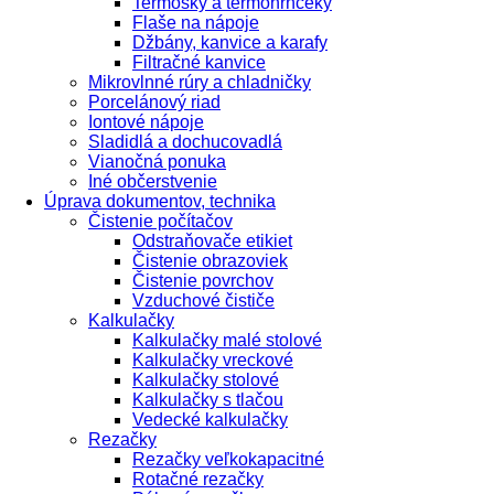
Termosky a termohrnčeky
Flaše na nápoje
Džbány, kanvice a karafy
Filtračné kanvice
Mikrovlnné rúry a chladničky
Porcelánový riad
Iontové nápoje
Sladidlá a dochucovadlá
Vianočná ponuka
Iné občerstvenie
Úprava dokumentov, technika
Čistenie počítačov
Odstraňovače etikiet
Čistenie obrazoviek
Čistenie povrchov
Vzduchové čističe
Kalkulačky
Kalkulačky malé stolové
Kalkulačky vreckové
Kalkulačky stolové
Kalkulačky s tlačou
Vedecké kalkulačky
Rezačky
Rezačky veľkokapacitné
Rotačné rezačky