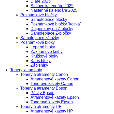
Diáre 2025
Stolové kalendáre 2025
Nástenné kalendáre 2025
Poznámkové bločky
Samolepiace bločky
Poznámkové bločky `kocka`
Dispenzory na Z-bločky
Samolepiace Z-bločky
Samolepiace záložky
Poznámkové bloky
Lepené bloky
Záznamové knihy
Krúžkové bloky
Karis bloky
Zápisníky
Tonery, atramenty
Tonery a atramenty Canon
Atramentové kazety Canon
Tonerové kazety Canon
Tonery a atramenty Epson
Pásky Epson
Atramentové kazety Epson
Tonerové kazety Epson
Tonery a atramenty HP
Atramentové kazety HP