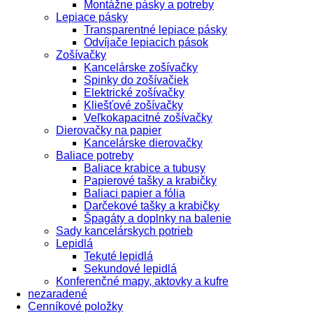
Montážne pásky a potreby
Lepiace pásky
Transparentné lepiace pásky
Odvíjače lepiacich pások
Zošívačky
Kancelárske zošívačky
Spinky do zošívačiek
Elektrické zošívačky
Kliešťové zošívačky
Veľkokapacitné zošívačky
Dierovačky na papier
Kancelárske dierovačky
Baliace potreby
Baliace krabice a tubusy
Papierové tašky a krabičky
Baliaci papier a fólia
Darčekové tašky a krabičky
Špagáty a doplnky na balenie
Sady kancelárskych potrieb
Lepidlá
Tekuté lepidlá
Sekundové lepidlá
Konferenčné mapy, aktovky a kufre
nezaradené
Cenníkové položky