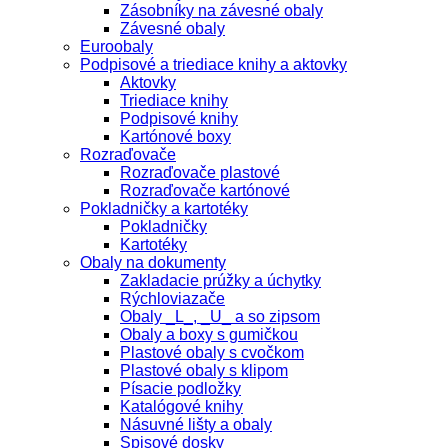
Zásobníky na závesné obaly
Závesné obaly
Euroobaly
Podpisové a triediace knihy a aktovky
Aktovky
Triediace knihy
Podpisové knihy
Kartónové boxy
Rozraďovače
Rozraďovače plastové
Rozraďovače kartónové
Pokladničky a kartotéky
Pokladničky
Kartotéky
Obaly na dokumenty
Zakladacie prúžky a úchytky
Rýchloviazače
Obaly _L_, _U_ a so zipsom
Obaly a boxy s gumičkou
Plastové obaly s cvočkom
Plastové obaly s klipom
Písacie podložky
Katalógové knihy
Násuvné lišty a obaly
Spisové dosky