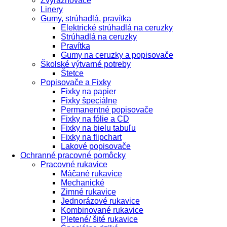
Zvýrazňovače
Linery
Gumy, strúhadlá, pravítka
Elektrické strúhadlá na ceruzky
Strúhadlá na ceruzky
Pravítka
Gumy na ceruzky a popisovače
Školské výtvarné potreby
Štetce
Popisovače a Fixky
Fixky na papier
Fixky špeciálne
Permanentné popisovače
Fixky na fólie a CD
Fixky na bielu tabuľu
Fixky na flipchart
Lakové popisovače
Ochranné pracovné pomôcky
Pracovné rukavice
Máčané rukavice
Mechanické
Zimné rukavice
Jednorázové rukavice
Kombinované rukavice
Pletené/ šité rukavice