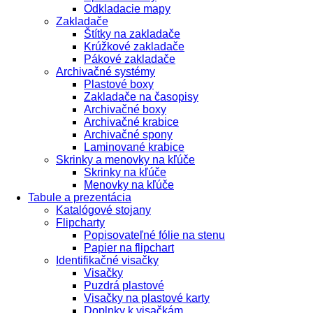
Odkladacie mapy
Zakladače
Štítky na zakladače
Krúžkové zakladače
Pákové zakladače
Archivačné systémy
Plastové boxy
Zakladače na časopisy
Archivačné boxy
Archivačné krabice
Archivačné spony
Laminované krabice
Skrinky a menovky na kľúče
Skrinky na kľúče
Menovky na kľúče
Tabule a prezentácia
Katalógové stojany
Flipcharty
Popisovateľné fólie na stenu
Papier na flipchart
Identifikačné visačky
Visačky
Puzdrá plastové
Visačky na plastové karty
Doplnky k visačkám