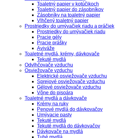
Toaletný papier v kotúčikoch
Toaletný papier do zásobníkov
Zásobníky na toaletný papier
Vlhčený toaletný papier
Prostriedky do umývačiek riadu a práčiek
Prostriedky do umývačiek riadu
Pracie gély
Pracie prášky
Aviváže
Toaletné mydlá, krémy, dávkovače
Tekuté mydlá
Odvlhčovače vzduchu
Osviežovače vzduchu
Elektrické osviežovače vzduchu
Sprejové osviežovače vzduchu
Gélové osviežovače vzduchu
Vône do pisoára
Toaletné mydlá a dávkovače
Krémy na ruky
Penové mydlá do dávkovačov
Umývacie pasty
Tekuté mydlá
Tekuté mydlá do dávkovačov
Dávkovače na mydlá
Tuhé mydlá