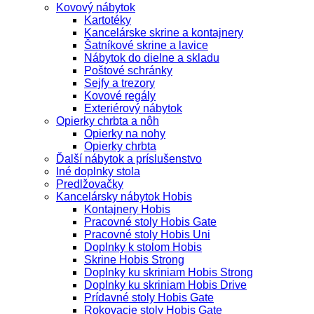
Kovový nábytok
Kartotéky
Kancelárske skrine a kontajnery
Šatníkové skrine a lavice
Nábytok do dielne a skladu
Poštové schránky
Sejfy a trezory
Kovové regály
Exteriérový nábytok
Opierky chrbta a nôh
Opierky na nohy
Opierky chrbta
Ďalší nábytok a príslušenstvo
Iné doplnky stola
Predlžovačky
Kancelársky nábytok Hobis
Kontajnery Hobis
Pracovné stoly Hobis Gate
Pracovné stoly Hobis Uni
Doplnky k stolom Hobis
Skrine Hobis Strong
Doplnky ku skriniam Hobis Strong
Doplnky ku skriniam Hobis Drive
Prídavné stoly Hobis Gate
Rokovacie stoly Hobis Gate