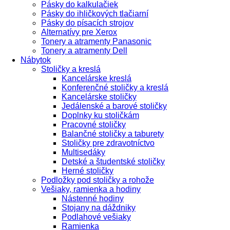
Pásky do kalkulačiek
Pásky do ihličkových tlačiarní
Pásky do písacích strojov
Alternatívy pre Xerox
Tonery a atramenty Panasonic
Tonery a atramenty Dell
Nábytok
Stoličky a kreslá
Kancelárske kreslá
Konferenčné stoličky a kreslá
Kancelárske stoličky
Jedálenské a barové stoličky
Doplnky ku stoličkám
Pracovné stoličky
Balančné stoličky a taburety
Stoličky pre zdravotníctvo
Multisedáky
Detské a študentské stoličky
Herné stoličky
Podložky pod stoličky a rohože
Vešiaky, ramienka a hodiny
Nástenné hodiny
Stojany na dáždniky
Podlahové vešiaky
Ramienka