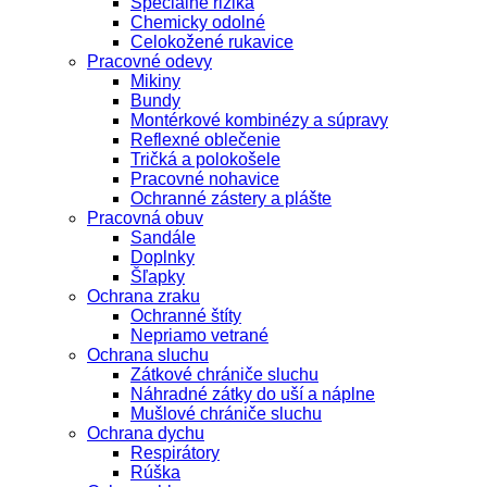
Špeciálne riziká
Chemicky odolné
Celokožené rukavice
Pracovné odevy
Mikiny
Bundy
Montérkové kombinézy a súpravy
Reflexné oblečenie
Tričká a polokošele
Pracovné nohavice
Ochranné zástery a plášte
Pracovná obuv
Sandále
Doplnky
Šľapky
Ochrana zraku
Ochranné štíty
Nepriamo vetrané
Ochrana sluchu
Zátkové chrániče sluchu
Náhradné zátky do uší a náplne
Mušlové chrániče sluchu
Ochrana dychu
Respirátory
Rúška