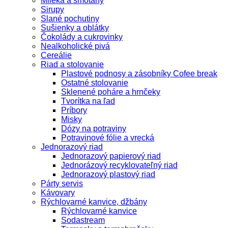
Mlieka a smotany
Sirupy
Slané pochutiny
Sušienky a oblátky
Čokolády a cukrovinky
Nealkoholické pivá
Cereálie
Riad a stolovanie
Plastové podnosy a zásobníky Cofee break
Ostatné stolovanie
Sklenené poháre a hrnčeky
Tvorítka na ľad
Príbory
Misky
Dózy na potraviny
Potravinové fólie a vrecká
Jednorazový riad
Jednorazový papierový riad
Jednorázový recyklovateľný riad
Jednorazový plastový riad
Párty servis
Kávovary
Rýchlovarné kanvice, džbány
Rýchlovarné kanvice
Sodastream