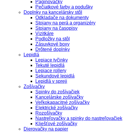
Paginovačky
Pečiatkové farby a podušky
Doplnky na kancelársky stôl
Odkladače na dokumenty
Stojany na perá a organizéry
Stojany na časopisy
Vizitkáre
Podložky na stôl
Zásuvkové boxy
Drôtené doplnky
Lepidlá
Lepiace tyčinky
Tekuté lepidlá
Lepiace rollery
Sekundové lepidlá
Lepidlá v spreji
Zošívačky
Spinky do zošívačiek
Kancelárske zošívačky
Veľkokapacitné zošívačky
Elektrické zošívačky
Rozošívačky
Nastreľovačky a spinky do nastreľovačiek
Kliešťové zošívačky
Dierovačky na papier