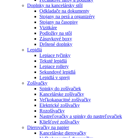
Doplnky na kancelársky stôl
Odkladače na dokumenty
Stojany na perá a organizéry
Stojany na časopisy
Vizitkáre
Podložky na stôl
Zásuvkové boxy
Drôtené doplnky
Lepidlá
Lepiace tyčinky
Tekuté lepidlá
Lepiace rollery
Sekundové lepidlá
Lepidlá v spreji
Zošívačky
Spinky do zošívačiek
Kancelárske zošívačky
Veľkokapacitné zošívačky
Elektrické zošívačky
Rozošívačky
Nastreľovačky a spinky do nastreľovačiek
Kliešťové zošívačky
Dierovačky na papier
Kancelárske dierovačky