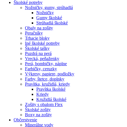
Školské potreby
Nožničky, gumy, strúhadlá
Nožničky
Gumy školské
Strúhadlá školské
Obaly na zošity
Peračníky
Trhacie bloky
Iné školské potreby
Školské tašky
Puzdrá na perá
Vrecká, peňaženky
Perá, bombičky, náplne
Farbičky, ceruzky
Výkresy, papiere, podložky
Farby, štetce, doplnky
Pravítka, kružidlá, kriedy
Pravítka školské
Kriedy
Kružidlá školské
Zošity s obalom Flex
Školské zošity
Boxy na zošity
Občerstvenie
Minerálne vody