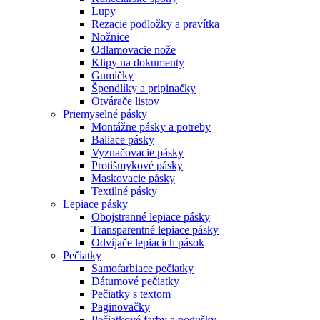
Lupy
Rezacie podložky a pravítka
Nožnice
Odlamovacie nože
Klipy na dokumenty
Gumičky
Špendlíky a pripinačky
Otvárače listov
Priemyselné pásky
Montážne pásky a potreby
Baliace pásky
Vyznačovacie pásky
Protišmykové pásky
Maskovacie pásky
Textilné pásky
Lepiace pásky
Obojstranné lepiace pásky
Transparentné lepiace pásky
Odvíjače lepiacich pások
Pečiatky
Samofarbiace pečiatky
Dátumové pečiatky
Pečiatky s textom
Paginovačky
Pečiatkové farby a podušky