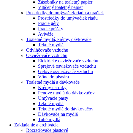
Zásobníky na toaletný papier
Vlhčený toaletný papier
Prostriedky do umývačiek riadu a práčiek
Prostriedky do umývačiek riadu
Pracie gély
Pracie prášky
Aviváže
Toaletné mydlá, krémy, dávkovače
Tekuté mydlá
Odvlhčovače vzduchu
Osviežovače vzduchu
Elektrické osviežovače vzduchu
Sprejové osviežovače vzduchu
Gélové osviežovače vzduchu
Vône do pisoára
Toaletné mydlá a dávkovače
Krémy na ruky
Penové mydlá do dávkovačov
Umývacie pasty
Tekuté mydlá
Tekuté mydlá do dávkovačov
Dávkovače na mydlá
Tuhé mydlá
Zakladanie a archivácia
Rozraďovače plastové