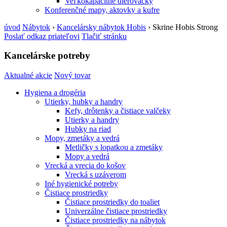
Veľkokapacitné dierovačky
Konferenčné mapy, aktovky a kufre
úvod
Nábytok
›
Kancelársky nábytok Hobis
›
Skrine Hobis Strong
Poslať odkaz priateľovi
Tlačiť stránku
Kancelárske potreby
Aktualné akcie
Nový tovar
Hygiena a drogéria
Utierky, hubky a handry
Kefy, drôtenky a čistiace valčeky
Utierky a handry
Hubky na riad
Mopy, zmetáky a vedrá
Metličky s lopatkou a zmetáky
Mopy a vedrá
Vrecká a vrecia do košov
Vrecká s uzáverom
Iné hygienické potreby
Čistiace prostriedky
Čistiace prostriedky do toaliet
Univerzálne čistiace prostriedky
Čistiace prostriedky na nábytok