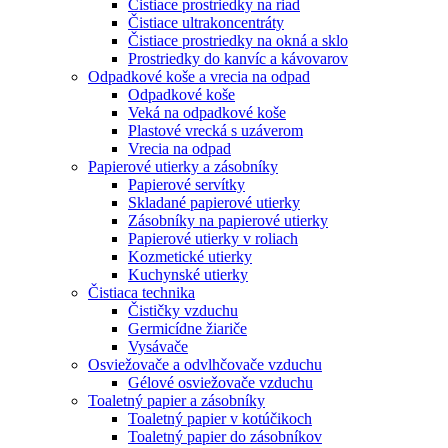
Čistiace prostriedky na riad
Čistiace ultrakoncentráty
Čistiace prostriedky na okná a sklo
Prostriedky do kanvíc a kávovarov
Odpadkové koše a vrecia na odpad
Odpadkové koše
Veká na odpadkové koše
Plastové vrecká s uzáverom
Vrecia na odpad
Papierové utierky a zásobníky
Papierové servítky
Skladané papierové utierky
Zásobníky na papierové utierky
Papierové utierky v roliach
Kozmetické utierky
Kuchynské utierky
Čistiaca technika
Čističky vzduchu
Germicídne žiariče
Vysávače
Osviežovače a odvlhčovače vzduchu
Gélové osviežovače vzduchu
Toaletný papier a zásobníky
Toaletný papier v kotúčikoch
Toaletný papier do zásobníkov