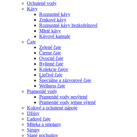
Ochutené vody
Kávy
Rozpustné kávy
Zrnkové kávy
Rozpustné kávy bezkofeínové
Mleté kávy
Kávové kapsule
Čaje
Zelené čaje
Čierne čaje
Ovocné čaje
Bylinné čaje
Kolekcie čajov
Liečivé čaje
Špeciálne a zázvorové čaje
Wellness čaje
Pramenité vody
Pramenité vody nesýtené
Pramenité vody jemne sýtené
Kolové a ochutené nápoje
Džúsy
Ľadové čaje
Mlieka a smotany
Sirupy
Slané pochutiny