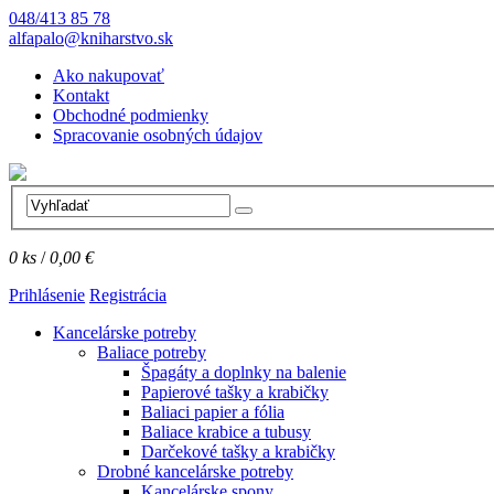
048/413 85 78
alfapalo@kniharstvo.sk
Ako nakupovať
Kontakt
Obchodné podmienky
Spracovanie osobných údajov
0
ks
/
0,00 €
Prihlásenie
Registrácia
Kancelárske potreby
Baliace potreby
Špagáty a doplnky na balenie
Papierové tašky a krabičky
Baliaci papier a fólia
Baliace krabice a tubusy
Darčekové tašky a krabičky
Drobné kancelárske potreby
Kancelárske spony