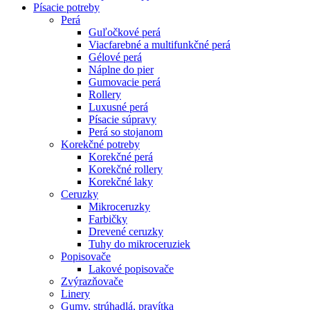
Písacie potreby
Perá
Guľočkové perá
Viacfarebné a multifunkčné perá
Gélové perá
Náplne do pier
Gumovacie perá
Rollery
Luxusné perá
Písacie súpravy
Perá so stojanom
Korekčné potreby
Korekčné perá
Korekčné rollery
Korekčné laky
Ceruzky
Mikroceruzky
Farbičky
Drevené ceruzky
Tuhy do mikroceruziek
Popisovače
Lakové popisovače
Zvýrazňovače
Linery
Gumy, strúhadlá, pravítka