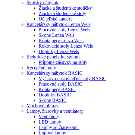
Školský nábytok
Žiacke a študentské stoličky
Žiacke a študentské stoly
Učiteľské katedry
Kancelársky nábytok Lenza Wels
Pracovné stoly Lenza Wels
Skrine Lenza Wels
Kontajnery Lenza Wels
Rokovacie stoly Lenza Wels
Doplnky Lenza Wels
Elektrické panely ku stolom
Prípojné zásuvky na stoly
Recepčné pulty
Kancelársky nábytok BASIC
Výškovo nastaviteľné stoly BASIC
Pracovné stoly BASIC
Kontajnery BASIC
Doplnky BASIC
Skrine BASIC
Machové obrazy
Lampy, žiarovky a ventilátory
Ventilátory
LED lampy
Lampy so žiarivkami
Lupové lampy