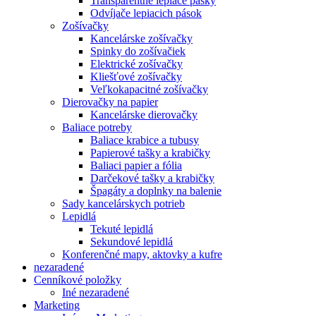
Transparentné lepiace pásky
Odvíjače lepiacich pások
Zošívačky
Kancelárske zošívačky
Spinky do zošívačiek
Elektrické zošívačky
Kliešťové zošívačky
Veľkokapacitné zošívačky
Dierovačky na papier
Kancelárske dierovačky
Baliace potreby
Baliace krabice a tubusy
Papierové tašky a krabičky
Baliaci papier a fólia
Darčekové tašky a krabičky
Špagáty a doplnky na balenie
Sady kancelárskych potrieb
Lepidlá
Tekuté lepidlá
Sekundové lepidlá
Konferenčné mapy, aktovky a kufre
nezaradené
Cenníkové položky
Iné nezaradené
Marketing