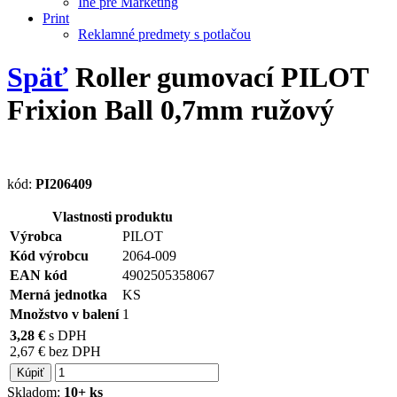
Iné pre Marketing
Print
Reklamné predmety s potlačou
Späť
Roller gumovací PILOT
Frixion Ball 0,7mm ružový
kód:
PI206409
Vlastnosti produktu
Výrobca
PILOT
Kód výrobcu
2064-009
EAN kód
4902505358067
Merná jednotka
KS
Množstvo v balení
1
3,28 €
s DPH
2,67 € bez DPH
Kúpiť
Skladom:
10+ ks