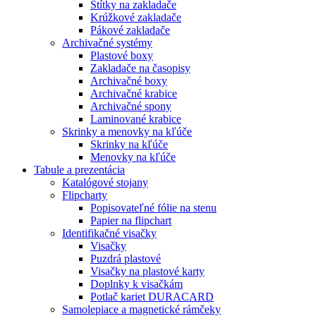
Štítky na zakladače
Krúžkové zakladače
Pákové zakladače
Archivačné systémy
Plastové boxy
Zakladače na časopisy
Archivačné boxy
Archivačné krabice
Archivačné spony
Laminované krabice
Skrinky a menovky na kľúče
Skrinky na kľúče
Menovky na kľúče
Tabule a prezentácia
Katalógové stojany
Flipcharty
Popisovateľné fólie na stenu
Papier na flipchart
Identifikačné visačky
Visačky
Puzdrá plastové
Visačky na plastové karty
Doplnky k visačkám
Potlač kariet DURACARD
Samolepiace a magnetické rámčeky