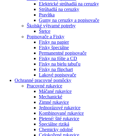
Elektrické strúhadlá na ceruzky
Strúhadlá na ceruzky
Pravítka
Gumy na ceruzky a popisovače
Školské výtvarné potreby
Štetce
Popisovače a Fixky
Fixky na papier
Fixky špeciálne
Permanentné popisovače
Fixky na fólie a CD
Fixky na bielu tabuľu
Fixky na flipchart
Lakové popisovače
Ochranné pracovné pomôcky
Pracovné rukavice
Máčané rukavice
Mechanické
Zimné rukavice
Jednorázové rukavice
Kombinované rukavice
Pletené/ šité rukavice
Špeciálne riziká
Chemicky odolné
Celokožené rukavice