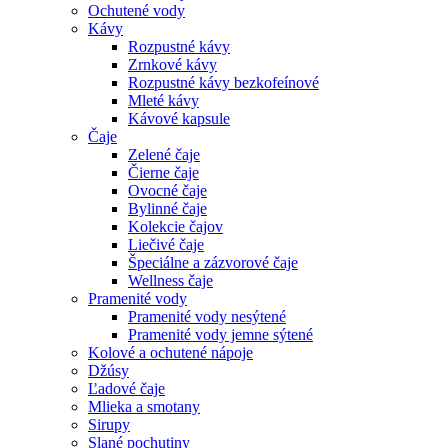
Ochutené vody
Kávy
Rozpustné kávy
Zrnkové kávy
Rozpustné kávy bezkofeínové
Mleté kávy
Kávové kapsule
Čaje
Zelené čaje
Čierne čaje
Ovocné čaje
Bylinné čaje
Kolekcie čajov
Liečivé čaje
Špeciálne a zázvorové čaje
Wellness čaje
Pramenité vody
Pramenité vody nesýtené
Pramenité vody jemne sýtené
Kolové a ochutené nápoje
Džúsy
Ľadové čaje
Mlieka a smotany
Sirupy
Slané pochutiny