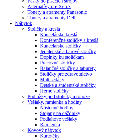
Pásky do písacích strojov
Alternatívy pre Xerox
Tonery a atramenty Panasonic
Tonery a atramenty Dell
Nábytok
Stoličky a kreslá
Kancelárske kreslá
Konferenčné stoličky a kreslá
Kancelárske stoličky
Jedálenské a barové stoličky
Doplnky ku stoličkám
Pracovné stoličky
Balančné stoličky a taburety
Stoličky pre zdravotníctvo
Multisedáky
Detské a študentské stoličky
Herné stoličky
Podložky pod stoličky a rohože
Vešiaky, ramienka a hodiny
Nástenné hodiny
Stojany na dáždniky
Podlahové vešiaky
Ramienka
Kovový nábytok
Kartotéky