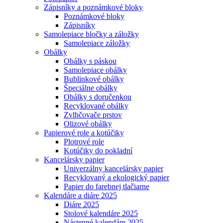
Zápisníky a poznámkové bloky
Poznámkové bloky
Zápisníky
Samolepiace bločky a záložky
Samolepiace záložky
Obálky
Obálky s páskou
Samolepiace obálky
Bublinkové obálky
Špeciálne obálky
Obálky s doručenkou
Recyklované obálky
Zvlhčovače prstov
Olizové obálky
Papierové role a kotúčiky
Plotrové role
Kotúčiky do pokladní
Kancelársky papier
Univerzálny kancelársky papier
Recyklovaný a ekologický papier
Papier do farebnej tlačiarne
Kalendáre a diáre 2025
Diáre 2025
Stolové kalendáre 2025
Nástenné kalendáre 2025