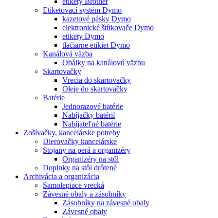
etikety Brother
Etiketovací systém Dymo
kazetové pásky Dymo
elektronické štítkovače Dymo
etikety Dymo
tlačiarne etikiet Dymo
Kanálová väzba
Obálky na kanálovú väzbu
Skartovačky
Vrecia do skartovačky
Oleje do skartovačky
Batérie
Jednorazové batérie
Nabíjačky batérií
Nabíjateľné batérie
Zošívačky, kancelárske potreby
Dierovačky kancelárske
Stojany na perá a organizéry
Organizéry na stôl
Doplnky na stôl drôtené
Archivácia a organizácia
Samolepiace vrecká
Závesné obaly a zásobníky
Zásobníky na závesné obaly
Závesné obaly