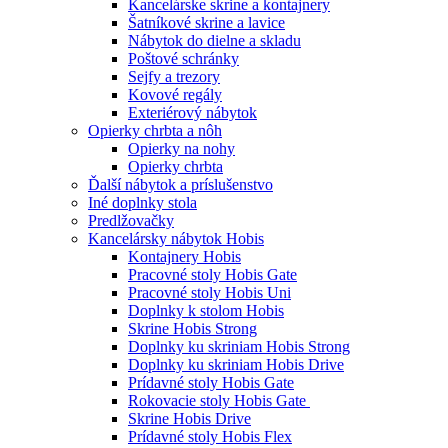
Kancelárske skrine a kontajnery
Šatníkové skrine a lavice
Nábytok do dielne a skladu
Poštové schránky
Sejfy a trezory
Kovové regály
Exteriérový nábytok
Opierky chrbta a nôh
Opierky na nohy
Opierky chrbta
Ďalší nábytok a príslušenstvo
Iné doplnky stola
Predlžovačky
Kancelársky nábytok Hobis
Kontajnery Hobis
Pracovné stoly Hobis Gate
Pracovné stoly Hobis Uni
Doplnky k stolom Hobis
Skrine Hobis Strong
Doplnky ku skriniam Hobis Strong
Doplnky ku skriniam Hobis Drive
Prídavné stoly Hobis Gate
Rokovacie stoly Hobis Gate
Skrine Hobis Drive
Prídavné stoly Hobis Flex