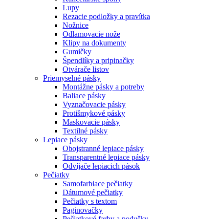
Lupy
Rezacie podložky a pravítka
Nožnice
Odlamovacie nože
Klipy na dokumenty
Gumičky
Špendlíky a pripinačky
Otvárače listov
Priemyselné pásky
Montážne pásky a potreby
Baliace pásky
Vyznačovacie pásky
Protišmykové pásky
Maskovacie pásky
Textilné pásky
Lepiace pásky
Obojstranné lepiace pásky
Transparentné lepiace pásky
Odvíjače lepiacich pások
Pečiatky
Samofarbiace pečiatky
Dátumové pečiatky
Pečiatky s textom
Paginovačky
Pečiatkové farby a podušky