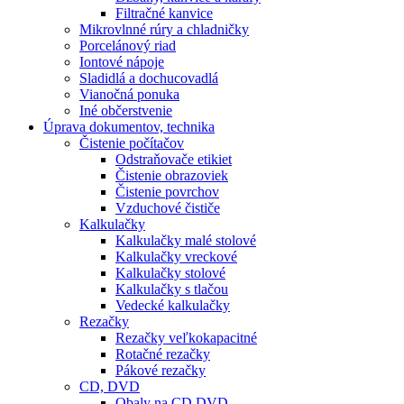
Filtračné kanvice
Mikrovlnné rúry a chladničky
Porcelánový riad
Iontové nápoje
Sladidlá a dochucovadlá
Vianočná ponuka
Iné občerstvenie
Úprava dokumentov, technika
Čistenie počítačov
Odstraňovače etikiet
Čistenie obrazoviek
Čistenie povrchov
Vzduchové čističe
Kalkulačky
Kalkulačky malé stolové
Kalkulačky vreckové
Kalkulačky stolové
Kalkulačky s tlačou
Vedecké kalkulačky
Rezačky
Rezačky veľkokapacitné
Rotačné rezačky
Pákové rezačky
CD, DVD
Obaly na CD,DVD