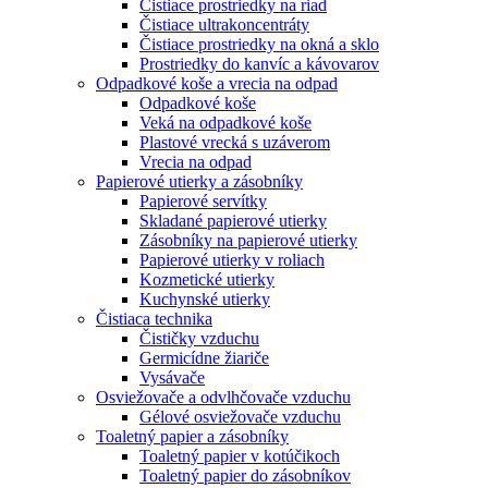
Čistiace prostriedky na riad
Čistiace ultrakoncentráty
Čistiace prostriedky na okná a sklo
Prostriedky do kanvíc a kávovarov
Odpadkové koše a vrecia na odpad
Odpadkové koše
Veká na odpadkové koše
Plastové vrecká s uzáverom
Vrecia na odpad
Papierové utierky a zásobníky
Papierové servítky
Skladané papierové utierky
Zásobníky na papierové utierky
Papierové utierky v roliach
Kozmetické utierky
Kuchynské utierky
Čistiaca technika
Čističky vzduchu
Germicídne žiariče
Vysávače
Osviežovače a odvlhčovače vzduchu
Gélové osviežovače vzduchu
Toaletný papier a zásobníky
Toaletný papier v kotúčikoch
Toaletný papier do zásobníkov