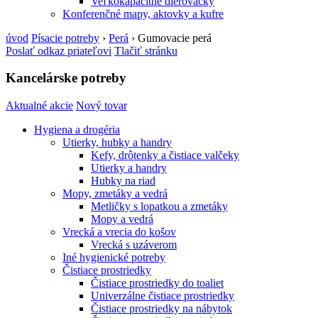
Veľkokapacitné dierovačky
Konferenčné mapy, aktovky a kufre
úvod
Písacie potreby
›
Perá
›
Gumovacie perá
Poslať odkaz priateľovi
Tlačiť stránku
Kancelárske potreby
Aktualné akcie
Nový tovar
Hygiena a drogéria
Utierky, hubky a handry
Kefy, drôtenky a čistiace valčeky
Utierky a handry
Hubky na riad
Mopy, zmetáky a vedrá
Metličky s lopatkou a zmetáky
Mopy a vedrá
Vrecká a vrecia do košov
Vrecká s uzáverom
Iné hygienické potreby
Čistiace prostriedky
Čistiace prostriedky do toaliet
Univerzálne čistiace prostriedky
Čistiace prostriedky na nábytok