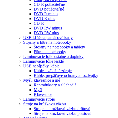
CD-R potláčiteľné
DVD potláčiteľné
DVD R mínus
DVD R plus
CD-R
DVD RW mínus
DVD RW plus
USB kľúče a pamäťové karty
Stojany a filtre na notebooky
Stojany na notebooky a tablety
Filtre na notebooky
Laminovacie fólie ostatné a doplnky
Laminovacie fólie lesklé
USB nabíjačky, káble
Káble a záložné zdroje
Káble, prepäťové ochrany a rozdvojky
Myši, klávesnice a iné
Reproduktory a slúchadlá
Myši
Klávesnice
Laminovacie stroje
Stroje na krúžkovú väzbu
Stroje na krúžkovú väzbu drôtovú
Stroje na krúžkovú väzbu plastovú