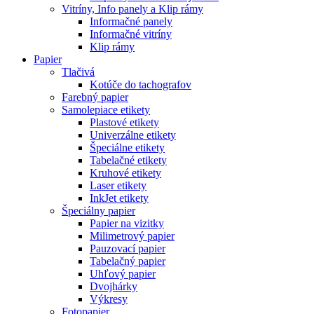
Vitríny, Info panely a Klip rámy
Informačné panely
Informačné vitríny
Klip rámy
Papier
Tlačivá
Kotúče do tachografov
Farebný papier
Samolepiace etikety
Plastové etikety
Univerzálne etikety
Špeciálne etikety
Tabelačné etikety
Kruhové etikety
Laser etikety
InkJet etikety
Špeciálny papier
Papier na vizitky
Milimetrový papier
Pauzovací papier
Tabelačný papier
Uhľový papier
Dvojhárky
Výkresy
Fotopapier