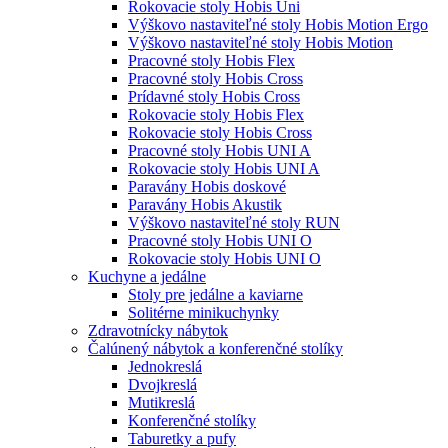
Rokovacie stoly Hobis Uni
Výškovo nastaviteľné stoly Hobis Motion Ergo
Výškovo nastaviteľné stoly Hobis Motion
Pracovné stoly Hobis Flex
Pracovné stoly Hobis Cross
Prídavné stoly Hobis Cross
Rokovacie stoly Hobis Flex
Rokovacie stoly Hobis Cross
Pracovné stoly Hobis UNI A
Rokovacie stoly Hobis UNI A
Paravány Hobis doskové
Paravány Hobis Akustik
Výškovo nastaviteľné stoly RUN
Pracovné stoly Hobis UNI O
Rokovacie stoly Hobis UNI O
Kuchyne a jedálne
Stoly pre jedálne a kaviarne
Solitérne minikuchynky
Zdravotnícky nábytok
Čalúnený nábytok a konferenčné stolíky
Jednokreslá
Dvojkreslá
Mutikreslá
Konferenčné stolíky
Taburetky a pufy