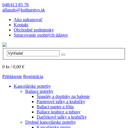
048/413 85 78
alfapalo@kniharstvo.sk
Ako nakupovať
Kontakt
Obchodné podmienky
Spracovanie osobných údajov
0
ks
/
0,00 €
Prihlásenie
Registrácia
Kancelárske potreby
Baliace potreby
Špagáty a doplnky na balenie
Papierové tašky a krabičky
Baliaci papier a fólia
Baliace krabice a tubusy
Darčekové tašky a krabičky
Drobné kancelárske potreby
Kancelárske spony