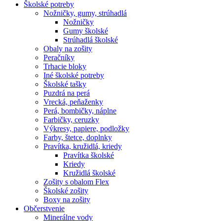
Školské potreby
Nožničky, gumy, strúhadlá
Nožničky
Gumy školské
Strúhadlá školské
Obaly na zošity
Peračníky
Trhacie bloky
Iné školské potreby
Školské tašky
Puzdrá na perá
Vrecká, peňaženky
Perá, bombičky, náplne
Farbičky, ceruzky
Výkresy, papiere, podložky
Farby, štetce, doplnky
Pravítka, kružidlá, kriedy
Pravítka školské
Kriedy
Kružidlá školské
Zošity s obalom Flex
Školské zošity
Boxy na zošity
Občerstvenie
Minerálne vody