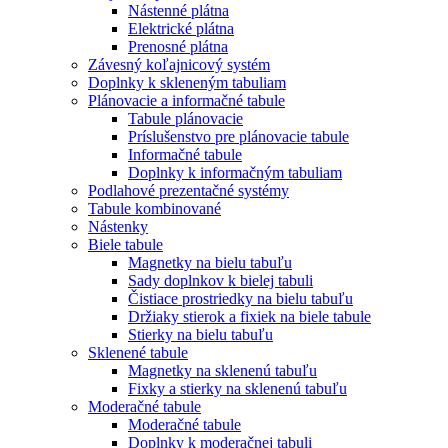
Nástenné plátna
Elektrické plátna
Prenosné plátna
Závesný koľajnicový systém
Doplnky k skleneným tabuliam
Plánovacie a informačné tabule
Tabule plánovacie
Príslušenstvo pre plánovacie tabule
Informačné tabule
Doplnky k informačným tabuliam
Podlahové prezentačné systémy
Tabule kombinované
Nástenky
Biele tabule
Magnetky na bielu tabuľu
Sady doplnkov k bielej tabuli
Čistiace prostriedky na bielu tabuľu
Držiaky stierok a fixiek na biele tabule
Stierky na bielu tabuľu
Sklenené tabule
Magnetky na sklenenú tabuľu
Fixky a stierky na sklenenú tabuľu
Moderačné tabule
Moderačné tabule
Doplnky k moderačnej tabuli