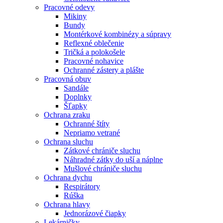
Pracovné odevy
Mikiny
Bundy
Montérkové kombinézy a súpravy
Reflexné oblečenie
Tričká a polokošele
Pracovné nohavice
Ochranné zástery a plášte
Pracovná obuv
Sandále
Doplnky
Šľapky
Ochrana zraku
Ochranné štíty
Nepriamo vetrané
Ochrana sluchu
Zátkové chrániče sluchu
Náhradné zátky do uší a náplne
Mušlové chrániče sluchu
Ochrana dychu
Respirátory
Rúška
Ochrana hlavy
Jednorázové čiapky
Lekárničky