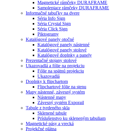
Magnetické rámčeky DURAFRAME
Samolepiace rámčeky DURAFRAME
Informačné tabuľky na dvere
Séria Info Sign
Séria Crystal Sign
Séria Click Sign
Piktogramy
Katalógové panely otočné
Katalógové panely nástenné
Katalógové panely stolové
Katalógové doplnky a panely
Prezentačné stojany stolové
Ukazovadlá a fólie na projekciu
Fólie na spätnú projekciu
Ukazovadlá
Doplnky k flipchartom
Flipchartové fólie na stenu
Mapy nástenné, závesný systém
Nástenné mapy
Závesný systém Exporail
Tabule z tvrdeného skla
Sklenené tabule
Príslušenstvo ku skleneným tabuliam
Magnetické pásy a vrecká
Projekčné plátna