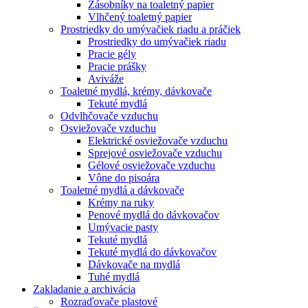
Zásobníky na toaletný papier
Vlhčený toaletný papier
Prostriedky do umývačiek riadu a práčiek
Prostriedky do umývačiek riadu
Pracie gély
Pracie prášky
Aviváže
Toaletné mydlá, krémy, dávkovače
Tekuté mydlá
Odvlhčovače vzduchu
Osviežovače vzduchu
Elektrické osviežovače vzduchu
Sprejové osviežovače vzduchu
Gélové osviežovače vzduchu
Vône do pisoára
Toaletné mydlá a dávkovače
Krémy na ruky
Penové mydlá do dávkovačov
Umývacie pasty
Tekuté mydlá
Tekuté mydlá do dávkovačov
Dávkovače na mydlá
Tuhé mydlá
Zakladanie a archivácia
Rozraďovače plastové