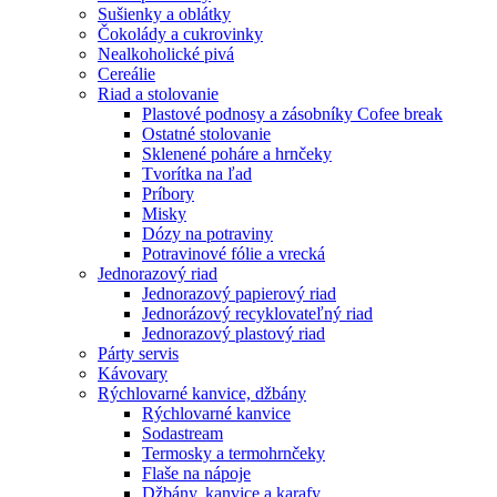
Sušienky a oblátky
Čokolády a cukrovinky
Nealkoholické pivá
Cereálie
Riad a stolovanie
Plastové podnosy a zásobníky Cofee break
Ostatné stolovanie
Sklenené poháre a hrnčeky
Tvorítka na ľad
Príbory
Misky
Dózy na potraviny
Potravinové fólie a vrecká
Jednorazový riad
Jednorazový papierový riad
Jednorázový recyklovateľný riad
Jednorazový plastový riad
Párty servis
Kávovary
Rýchlovarné kanvice, džbány
Rýchlovarné kanvice
Sodastream
Termosky a termohrnčeky
Flaše na nápoje
Džbány, kanvice a karafy