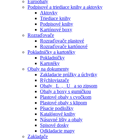
Euroobaly
Podpisové a triediace knihy a aktovky
Aktovky
Triediace knihy
Podpisové knihy
Kartónové boxy
Rozraďovače
Rozraďovače plastové
Rozraďovače kartónové
Pokladničky a kartotéky
Pokladničky
Kartotéky
Obaly na dokumenty
Zakladacie prúžky a úchytky
Rýchloviazače
Obaly _L_, _U_ a so zipsom
Obaly a boxy s gumičkou
Plastové obaly s cvočkom
Plastové obaly s klipom
Písacie podložky
Katalógové knihy
Násuvné lišty a obaly
Spisové dosky
Odkladacie mapy
Zakladače