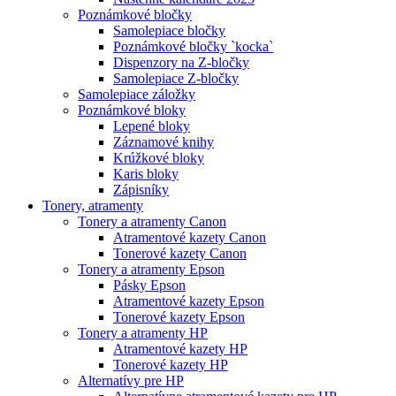
Poznámkové bločky
Samolepiace bločky
Poznámkové bločky `kocka`
Dispenzory na Z-bločky
Samolepiace Z-bločky
Samolepiace záložky
Poznámkové bloky
Lepené bloky
Záznamové knihy
Krúžkové bloky
Karis bloky
Zápisníky
Tonery, atramenty
Tonery a atramenty Canon
Atramentové kazety Canon
Tonerové kazety Canon
Tonery a atramenty Epson
Pásky Epson
Atramentové kazety Epson
Tonerové kazety Epson
Tonery a atramenty HP
Atramentové kazety HP
Tonerové kazety HP
Alternatívy pre HP