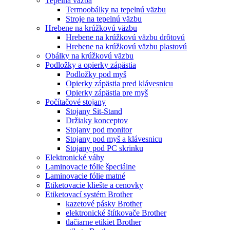
Tepelná väzba
Termoobálky na tepelnú väzbu
Stroje na tepelnú väzbu
Hrebene na krúžkovú väzbu
Hrebene na krúžkovú väzbu drôtovú
Hrebene na krúžkovú väzbu plastovú
Obálky na krúžkovú väzbu
Podložky a opierky zápästia
Podložky pod myš
Opierky zápästia pred klávesnicu
Opierky zápästia pre myš
Počítačové stojany
Stojany Sit-Stand
Držiaky konceptov
Stojany pod monitor
Stojany pod myš a klávesnicu
Stojany pod PC skrinku
Elektronické váhy
Laminovacie fólie špeciálne
Laminovacie fólie matné
Etiketovacie kliešte a cenovky
Etiketovací systém Brother
kazetové pásky Brother
elektronické štítkovače Brother
tlačiarne etikiet Brother