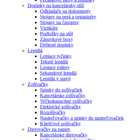
Doplnky na kancelársky stôl
Odkladače na dokumenty
Stojany na perá a organizéry
Stojany na časopisy
Vizitkáre
Podložky na stôl
Zásuvkové boxy
Drôtené doplnky
Lepidlá
Lepiace tyčinky
Tekuté lepidlá
Lepiace rollery
Sekundové lepidlá
Lepidlá v spreji
Zošívačky
Spinky do zošívačiek
Kancelárske zošívačky
Veľkokapacitné zošívačky
Elektrické zošívačky
Rozošívačky
Nastreľovačky a spinky do nastreľovačiek
Kliešťové zošívačky
Dierovačky na papier
Kancelárske dierovačky