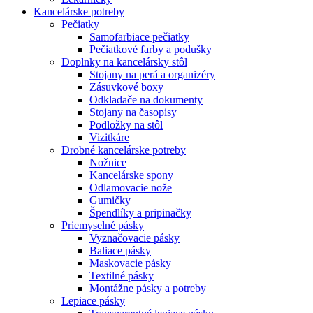
Kancelárske potreby
Pečiatky
Samofarbiace pečiatky
Pečiatkové farby a podušky
Doplnky na kancelársky stôl
Stojany na perá a organizéry
Zásuvkové boxy
Odkladače na dokumenty
Stojany na časopisy
Podložky na stôl
Vizitkáre
Drobné kancelárske potreby
Nožnice
Kancelárske spony
Odlamovacie nože
Gumičky
Špendlíky a pripinačky
Priemyselné pásky
Vyznačovacie pásky
Baliace pásky
Maskovacie pásky
Textilné pásky
Montážne pásky a potreby
Lepiace pásky