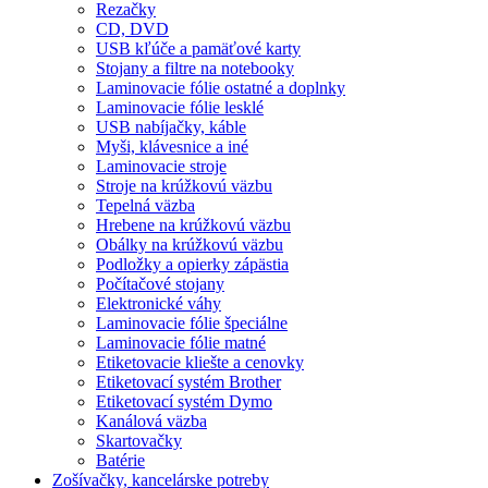
Rezačky
CD, DVD
USB kľúče a pamäťové karty
Stojany a filtre na notebooky
Laminovacie fólie ostatné a doplnky
Laminovacie fólie lesklé
USB nabíjačky, káble
Myši, klávesnice a iné
Laminovacie stroje
Stroje na krúžkovú väzbu
Tepelná väzba
Hrebene na krúžkovú väzbu
Obálky na krúžkovú väzbu
Podložky a opierky zápästia
Počítačové stojany
Elektronické váhy
Laminovacie fólie špeciálne
Laminovacie fólie matné
Etiketovacie kliešte a cenovky
Etiketovací systém Brother
Etiketovací systém Dymo
Kanálová väzba
Skartovačky
Batérie
Zošívačky, kancelárske potreby