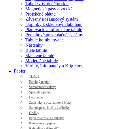
Tabule z tvrdeného skla
Magnetické pásy a vrecká
Projekčné plátna
Závesný koľajnicový systém
Doplnky k skleneným tabuliam
Plánovacie a informačné tabule
Podlahové prezentačné systémy
Tabule kombinované
Nástenky
Biele tabule
Sklenené tabule
Moderačné tabule
Vitríny, Info panely a Klip rámy
Papier
Tlačivá
Farebný papier
Samolepiace etikety
Špeciálny papier
Fotopapier
Zápisníky a poznámkové bloky
Samolepiace bločky a záložky
Obálky
Papierové role a kotúčiky
Kancelársky papier
Kalendáre a diáre 2025