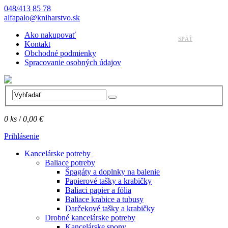
048/413 85 78
alfapalo@kniharstvo.sk
Ako nakupovať
SPÄŤ
Kontakt
Obchodné podmienky
Spracovanie osobných údajov
0
ks
/
0,00 €
Prihlásenie
Kancelárske potreby
Baliace potreby
Špagáty a doplnky na balenie
Papierové tašky a krabičky
Baliaci papier a fólia
Baliace krabice a tubusy
Darčekové tašky a krabičky
Drobné kancelárske potreby
Kancelárske spony