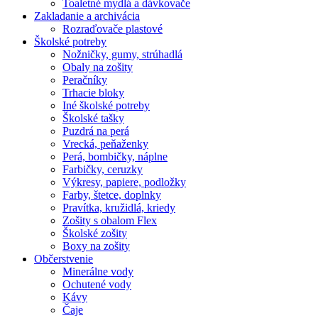
Toaletné mydlá a dávkovače
Zakladanie a archivácia
Rozraďovače plastové
Školské potreby
Nožničky, gumy, strúhadlá
Obaly na zošity
Peračníky
Trhacie bloky
Iné školské potreby
Školské tašky
Puzdrá na perá
Vrecká, peňaženky
Perá, bombičky, náplne
Farbičky, ceruzky
Výkresy, papiere, podložky
Farby, štetce, doplnky
Pravítka, kružidlá, kriedy
Zošity s obalom Flex
Školské zošity
Boxy na zošity
Občerstvenie
Minerálne vody
Ochutené vody
Kávy
Čaje