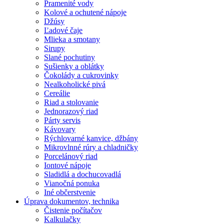
Pramenité vody
Kolové a ochutené nápoje
Džúsy
Ľadové čaje
Mlieka a smotany
Sirupy
Slané pochutiny
Sušienky a oblátky
Čokolády a cukrovinky
Nealkoholické pivá
Cereálie
Riad a stolovanie
Jednorazový riad
Párty servis
Kávovary
Rýchlovarné kanvice, džbány
Mikrovlnné rúry a chladničky
Porcelánový riad
Iontové nápoje
Sladidlá a dochucovadlá
Vianočná ponuka
Iné občerstvenie
Úprava dokumentov, technika
Čistenie počítačov
Kalkulačky