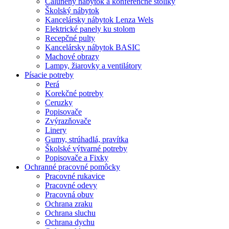
Čalúnený nábytok a konferenčné stolíky
Školský nábytok
Kancelársky nábytok Lenza Wels
Elektrické panely ku stolom
Recepčné pulty
Kancelársky nábytok BASIC
Machové obrazy
Lampy, žiarovky a ventilátory
Písacie potreby
Perá
Korekčné potreby
Ceruzky
Popisovače
Zvýrazňovače
Linery
Gumy, strúhadlá, pravítka
Školské výtvarné potreby
Popisovače a Fixky
Ochranné pracovné pomôcky
Pracovné rukavice
Pracovné odevy
Pracovná obuv
Ochrana zraku
Ochrana sluchu
Ochrana dychu