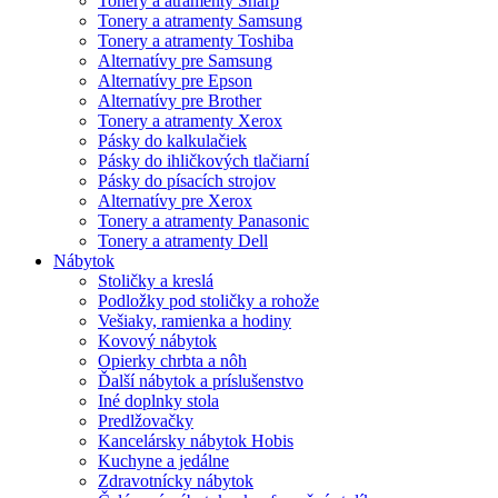
Tonery a atramenty Sharp
Tonery a atramenty Samsung
Tonery a atramenty Toshiba
Alternatívy pre Samsung
Alternatívy pre Epson
Alternatívy pre Brother
Tonery a atramenty Xerox
Pásky do kalkulačiek
Pásky do ihličkových tlačiarní
Pásky do písacích strojov
Alternatívy pre Xerox
Tonery a atramenty Panasonic
Tonery a atramenty Dell
Nábytok
Stoličky a kreslá
Podložky pod stoličky a rohože
Vešiaky, ramienka a hodiny
Kovový nábytok
Opierky chrbta a nôh
Ďalší nábytok a príslušenstvo
Iné doplnky stola
Predlžovačky
Kancelársky nábytok Hobis
Kuchyne a jedálne
Zdravotnícky nábytok