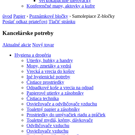
Veľkokapacitné dierovačky
Konferenčné mapy, aktovky a kufre
úvod
Papier
›
Poznámkové bločky
›
Samolepiace Z-bločky
Poslať odkaz priateľovi
Tlačiť stránku
Kancelárske potreby
Aktualné akcie
Nový tovar
Hygiena a drogéria
Utierky, hubky a handry
Mopy, zmetáky a vedrá
Vrecká a vrecia do košov
Iné hygienické potreby
Čistiace prostriedky
Odpadkové koše a vrecia na odpad
Papierové utierky a zásobníky
Čistiaca technika
Osviežovače a odvlhčovače vzduchu
Toaletný papier a zásobníky
Prostriedky do umývačiek riadu a práčiek
Toaletné mydlá, krémy, dávkovače
Odvlhčovače vzduchu
Osviežovače vzduchu