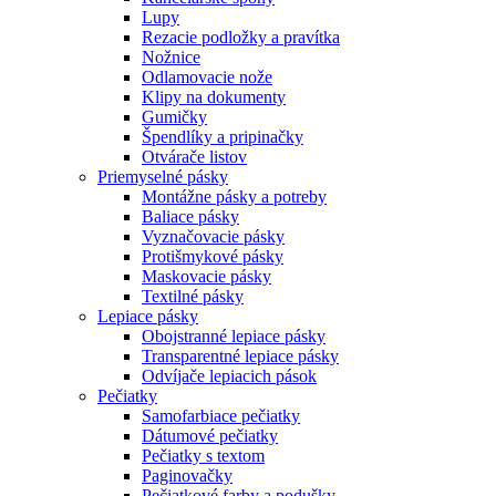
Lupy
Rezacie podložky a pravítka
Nožnice
Odlamovacie nože
Klipy na dokumenty
Gumičky
Špendlíky a pripinačky
Otvárače listov
Priemyselné pásky
Montážne pásky a potreby
Baliace pásky
Vyznačovacie pásky
Protišmykové pásky
Maskovacie pásky
Textilné pásky
Lepiace pásky
Obojstranné lepiace pásky
Transparentné lepiace pásky
Odvíjače lepiacich pások
Pečiatky
Samofarbiace pečiatky
Dátumové pečiatky
Pečiatky s textom
Paginovačky
Pečiatkové farby a podušky