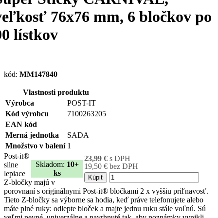
veľkosť 76x76 mm, 6 bločkov po
90 lístkov
kód:
MM147840
Vlastnosti produktu
Výrobca
POST-IT
Kód výrobcu
7100263205
EAN kód
Merná jednotka
SADA
Množstvo v balení
1
Post-it®
23,99 €
s DPH
Skladom:
10+
silne
19,50 € bez DPH
ks
lepiace
Kúpiť
Z-bločky majú v
porovnaní s originálnymi Post-it® bločkami 2 x vyššiu priľnavosť.
Tieto Z-bločky sa výborne sa hodia, keď práve telefonujete alebo
máte plné ruky: odlepte bloček a majte jednu ruku stále voľnú. Sú
veľmi pevné, univerzálne a navrhnuté tak, aby poznámky vynikli.