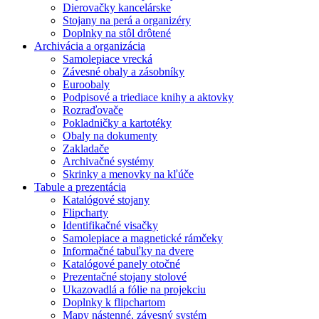
Dierovačky kancelárske
Stojany na perá a organizéry
Doplnky na stôl drôtené
Archivácia a organizácia
Samolepiace vrecká
Závesné obaly a zásobníky
Euroobaly
Podpisové a triediace knihy a aktovky
Rozraďovače
Pokladničky a kartotéky
Obaly na dokumenty
Zakladače
Archivačné systémy
Skrinky a menovky na kľúče
Tabule a prezentácia
Katalógové stojany
Flipcharty
Identifikačné visačky
Samolepiace a magnetické rámčeky
Informačné tabuľky na dvere
Katalógové panely otočné
Prezentačné stojany stolové
Ukazovadlá a fólie na projekciu
Doplnky k flipchartom
Mapy nástenné, závesný systém