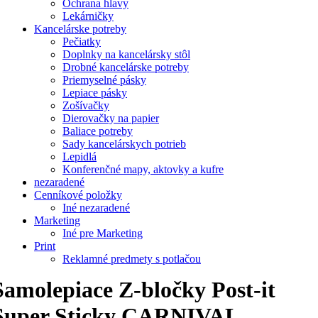
Ochrana hlavy
Lekárničky
Kancelárske potreby
Pečiatky
Doplnky na kancelársky stôl
Drobné kancelárske potreby
Priemyselné pásky
Lepiace pásky
Zošívačky
Dierovačky na papier
Baliace potreby
Sady kancelárskych potrieb
Lepidlá
Konferenčné mapy, aktovky a kufre
nezaradené
Cenníkové položky
Iné nezaradené
Marketing
Iné pre Marketing
Print
Reklamné predmety s potlačou
Samolepiace Z-bločky Post-it
Super Sticky CARNIVAL,