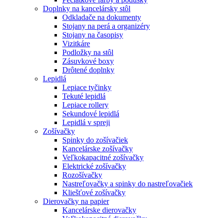
Doplnky na kancelársky stôl
Odkladače na dokumenty
Stojany na perá a organizéry
Stojany na časopisy
Vizitkáre
Podložky na stôl
Zásuvkové boxy
Drôtené doplnky
Lepidlá
Lepiace tyčinky
Tekuté lepidlá
Lepiace rollery
Sekundové lepidlá
Lepidlá v spreji
Zošívačky
Spinky do zošívačiek
Kancelárske zošívačky
Veľkokapacitné zošívačky
Elektrické zošívačky
Rozošívačky
Nastreľovačky a spinky do nastreľovačiek
Kliešťové zošívačky
Dierovačky na papier
Kancelárske dierovačky